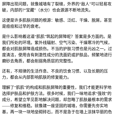
屏障出现问题，就像城墙有了裂缝，外界的“敌人”可以轻易攻
破，内部的?“宝藏”（水分）也会源源不断地流失。
这便是许多肌肤问题的根源：敏感、泛红、干燥、脱屑，甚至
是痘痘和过早的衰老。
是什么影响着这道“肌肌”筑起的屏障呢？答案是多方面的。是
我们所处的环境。紫外线辐射、空气污染、干燥寒冷的气候，
都会对肌肤屏障造成损伤。不当的护肤习惯也是元凶之一。过
度清洁，使用含有刺激性成分的洗面奶或护肤品，频繁地进行
磨砂去角质，都会削弱角质层的完整性。
还有，不规律的生活作息、不良的饮食习惯、以及长期的压
力，都会从内部影响肌肤的修复能力。
理解了“肌肌”的构成和肌肤屏障的重要性，我们才能更科学地
选择护肤品和护肤方法。很多时候，我们一味地追求“强效”的
成分，希望立竿见影地解决问题，却忽略了肌肤最根本的需求
——修复和维稳。就像建一座坚固的城墙，你需要先夯实地
基，再一块一块地垒砌砖石，而不是急于在墙上涂抹华丽的色