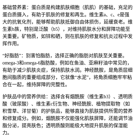
基础营养素：蛋白质是构建肌肤细胞（肌肌）的基础，充足的
蛋白质摄入，有助于肌肤的修复和再生。维生素a、c、e是强
大的抗氧化剂，能够帮助肌肤抵御自由体损伤，延缓衰老。维
生素b族，特别是泛酸（b5），对维持肌肤水分和屏障功能至
关重要。矿物质，如锌和硒，则在肌肤的修复和抗炎过程中发
挥作用。
“好脂肪”：别害怕脂肪，选择正确的脂肪对肌肤至关重要。
omega-3和omega-6脂肪酸，例如在鱼油、亚麻籽油中常见的，
有助于减少肌肤炎症，保持肌肤水润。神经酰胺，是角质层细
胞间脂质的重要组成部分，它就像“水泥”，将角质细胞牢牢粘
合在一起，维持屏障的完整性。
护肤品中的营养供给：选择含有烟酰胺（维生素b3）、透明质
酸（玻尿酸）、维生素c衍生物、神经酰胺、植物提取物（如
积雪草、洋甘菊）的护肤品，能够直接为肌肤提供所需的营养
和修复成分。例如，烟酰胺不仅能强化肌肤屏障，还能调节油
脂分泌，提亮肤色；透明质酸则能极大地提升肌肤的保湿能
力。