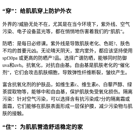
“穿”：给肌肌穿上防护外衣
外界的?威胁无处不在，尤其是在当今环境下，紫外线、空气
污染、电子设备蓝光等，都在悄悄地伤害着我们的“肌肌”。
防晒：是每日必修课。紫外线是导致肌肤老化、色斑?、肤色
不均的首要元凶。无论晴天阴天，室内室外，都应该坚持使用
spf30pa 或更高的防晒产?品。选择广谱防晒，能够同时防御
uva和uvb。抗氧化，对抗自由基。自由基是肌肤老化的“催化
剂”，它们会攻击肌肤细胞，导致弹性纤维断裂，皱纹产生。
富含抗氧化剂的护肤品，如维生素c、维生素e、白藜芦醇、绿
茶提取物等，能够中和自由基，保护肌肤免受氧化损伤。隔离
污染：针对空气污染，可以选择含有抗污染成?分的隔离霜或
面霜，它们能够在肌肤表面形成一层保护膜，减少污染物与肌
肤的接触。
“住”：为肌肌营造舒适稳定的家