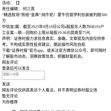
活动：【】
责任编辑： 何三畏
“精选牧场”败给“金典”:纯牛奶！蒙牛仿冒伊利包装被判赔500
万
中信金!属：截至2025年9月19日公司a股股东人数为68191户
工业富—联—回购价上限从每股19.36元提高至75元
声明：证券时报力求信息真实、准确，文章提及内容仅供参
考，不构成实质性投资建议，据此操作风险自担
下载“证券时报”官方app，或关注官方微信公众号，即可随时
了解股市动态，洞察政策信息，把握财富机会。
网友评论
登录
后可以发言
发送
网友评论仅供其表达个人看法，并不表明证券时报立场
暂无评论
为你推荐