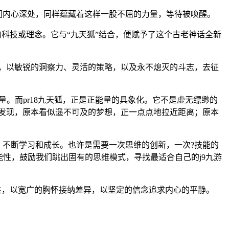
我们内心深处，同样蕴藏着这样一股不屈的力量，等待被唤醒。
的科技或理念。它与“九天狐”结合，便赋予了这个古老神话全新
样，以敏锐的洞察力、灵活的策略，以及永不熄灭的斗志，去征
。而pr18九天狐，正是正能量的具象化。它不是虚无缥缈的
会发现，原本看似遥不可及的梦想，正一点点地拉近距离；原本
，不断学习和成长。也许是需要一次思维的创新，一次?技能的
性，鼓励我们跳出固有的思维模式，寻找最适合自己的j9九游
交往，以宽广的胸怀接纳差异，以坚定的信念追求内心的平静。