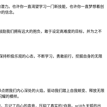
次的潜力。也许你一直渴望学习一门新技能，也许你一直梦想着创
你的信念。
它鼓励我们拥有远大的抱负，敢于设定高难度的目标，并为之不
，保持积极乐观的心态，不断学习，勇敢前行，挖掘自身的无限
能够点燃我们内心深处的火焰，驱动我们踏上自我蜕变、释放无限
闪耀的模样。
，忘记了内心的声音，压抑了真实的?自我。pr18九天狐的出