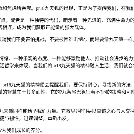
和焦虑所吞噬。pr18九天狐的出现，正是为了提醒我们，在
性的节点，或者是一种独特的代码，暗示着一种先进的、充满生命力
密相连，成为我们获取正能量的强大载体。
它鼓励我们不要害怕挑战，不要被困难击倒?，而是要像九天狐一
的情绪、一种乐观的态度、一种能够激励他人、推动社会进步的力量
活哲学来体现。当我们将pr18九天狐的精神融入生活，我们就
pr18九天狐的精神便会提醒我们，要保持耐心，寻找新的方法
的智慧在于其多面性，它的?九条尾巴象征着不?同的策略和可能
18九天狐同样能给予我们力量。它教导?我们要以真诚之心与人
敏捷与韧性，迅速调整，重新出发。
?为我们成长的养分。