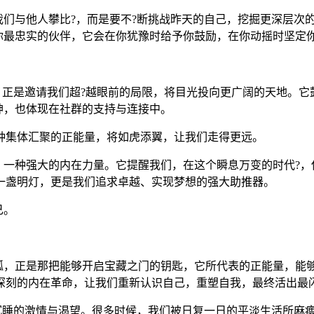
求我们与他人攀比?，而是要不?断挑战昨天的自己，挖掘更深层
是你最忠实的伙伴，它会在你犹豫时给予你鼓励，在你动摇时坚定
天狐，正是邀请我们超?越眼前的局限，将目光投向更广阔的天地。
精神，也体现在社群的支持与连接中。
种集体汇聚的正能量，将如虎添翼，让我们走得更远。
度，一种强大的内在力量。它提醒我们，在这个瞬息万变的时代?
一盏明灯，更是我们追求卓越、实现梦想的强大助推器。
己。
天狐，正是那把能够开启宝藏之门的钥匙，它所代表的正能量，
深刻的内在革命，让我们重新认识自己，重塑自我，最终活出最
们沉睡的激情与渴望。很多时候，我们被日复一日的平淡生活所麻痹