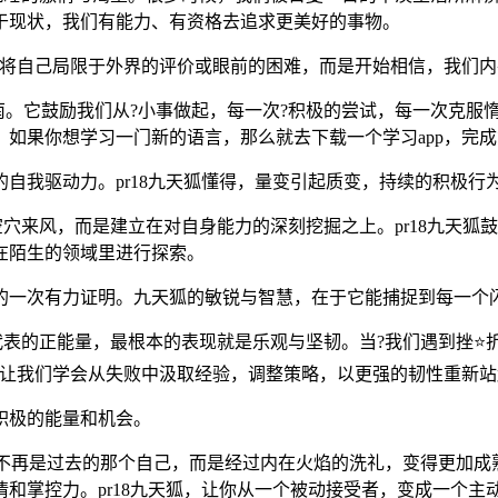
于现状，我们有能力、有资格去追求更美好的事物。
再将自己局限于外界的评价或眼前的困难，而是开始相信，我们
指南。它鼓励我们从?小事做起，每一次?积极的尝试，每一次克
如果你想学习一门新的语言，那么就去下载一个学习app，完成
自我驱动力。pr18九天狐懂得，量变引起质变，持续的积极行
非空穴来风，而是建立在对自身能力的深刻挖掘之上。pr18九天
在陌生的领域里进行探索。
的一次有力证明。九天狐的敏锐与智慧，在于它能捕捉到每一个
所代表的正能量，最根本的表现就是乐观与坚韧。当?我们遇到挫⭐
它让我们学会从失败中汲取经验，调整策略，以更强的韧性重新站
积极的能量和机会。
着我们不再是过去的那个自己，而是经过内在火焰的洗礼，变得更加
和掌控力。pr18九天狐，让你从一个被动接受者，变成一个主