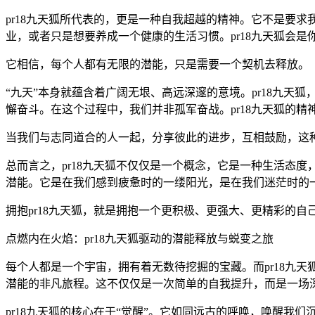
pr18九天狐所代表的，更是一种自我超越的精神。它不是要
业，或者只是想要养成一个健康的生活习惯。pr18九天狐会
它相信，每个人都有无限的潜能，只是需要一个契机去释放。
“九天”本身就蕴含着广阔无垠、高远深邃的意境。pr18九
懈奋斗。在这个过程中，我们并非孤军奋战。pr18九天狐的
当我们与志同道合的人一起，分享彼此的进步，互相鼓励，这
总而言之，pr18九天狐不仅仅是一个概念，它是一种生活态
潜能。它是在我们感到疲惫时的一缕阳光，是在我们迷茫时的
拥抱pr18九天狐，就是拥抱一个更积极、更强大、更精彩的自
点燃内在火焰：pr18九天狐驱动的潜能释放与蜕变之旅
每个人都是一个宇宙，拥有着无数待挖掘的宝藏。而pr18九
潜能的非凡旅程。这不仅仅是一次简单的自我提升，而是一场
pr18九天狐的核心在于“觉醒”。它如同远古的呼唤，唤醒我