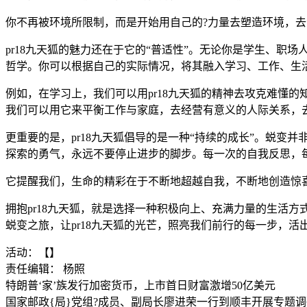
你不再被环境所限制，而是开始用自己的?力量去塑造环境，
pr18九天狐的魅力还在于它的“普适性”。无论你是学生、职
哲学。你可以根据自己的实际情况，将其融入学习、工作、生
例如，在学习上，我们可以用pr18九天狐的精神去攻克难懂
我们可以用它来平衡工作与家庭，去经营有意义的人际关系，
更重要的是，pr18九天狐倡导的是一种“持续的成长”。蜕变
探索的勇气，永远不要停止进步的脚步。每一次的自我反思，
它提醒我们，生命的精彩在于不断地超越自我，不断地创造惊
拥抱pr18九天狐，就是选择一种积极向上、充满力量的生活
蜕变之旅，让pr18九天狐的光芒，照亮我们前行的每一步，活
活动：【】
责任编辑： 杨照
特朗普‘家’族发行加密货币，上市首日财富激增50亿美元
国家邮政{局}党组?成员、副局长廖进荣一行到顺丰开展专题调