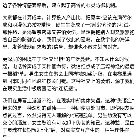
透了各种情感套路后，建立起了高耸的心灵防御机制。
大家都在计算成本，计算投入产出比，把原本?应该充满荷尔
蒙和浪漫色彩?的?爱情，硬生生变成了一场博?弈论的?考试。
那种愁，是渴望亲密却又害怕受伤，是想拥抱别人却又紧紧抱
着自己的防御姿态。我们成了彼此的孤岛，在数字化的海洋
里，发着微弱而求救的?信号，却谁也不敢先划向对方。
更深层的困境在于“社交恐惧”的广泛蔓延。不知从什么时候
起，电话铃声成了某种催命符，微信红点成了压垮神经的最后
一根稻?草。男生女生在聚会上同样地如坐针毡，在电梯里遇
到同事时同样地疯狂按关门键。这种社交上的萎缩，源于我们
在现实生活中极度匮乏的“连接感”。
我们在屏幕上滔滔不绝，在现实中却集体失语。这种“失语症”
带来的是一种深刻的孤独——一种即使身处闹市、即使朋友圈
点赞过百，依然觉得无人理解的?深刻孤单。男生愁没有可以
交心的酒友，女生愁没有可以卸下伪装的知己。这种愁，是由
于灵魂在长期“线上化”后，对真实交互产生的一种生理性排