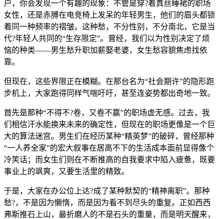
户，你会发现一个有趣的现象：不管是穿?着真丝睡裙的职场
女性，还是赤膊在电竞椅上发呆的年轻男生，他们的眉头都锁
着同一种频率的褶皱。这种愁，不分性别，不分南北，它是当
代?年轻人共同的“生存限定”。曾经，我们以为性别决定了烦
恼的种类——男生愁升职加薪娶老婆，女生愁容貌焦虑找依
靠。
但现在，这些界限正在模糊。在那台名为“社会期许”的隐形跑
步机上，大家跑得同样气喘吁吁，甚至连姿势都出奇地一致。
首先是那种“不得不?卷，又卷不赢”的职场虚无感。过去，我
们相信汗水能换来未来的确定性，但现在的职场更像是一个巨
大的算法迷宫。男生们在经历某种“精英梦”的破碎，曾经那种
“一人养全家”的宏大叙事在居高不下的生活成本面前显得像个
冷笑话；而女生们则在不断推高的自我要求中陷入疲惫，既要
事业上的飒爽，又要生活里的精致。
于是，大家在办公位上达?成了某种默契的“精神离职”。那种
愁?，不是因为懒惰，而是因为看不到尽头的重复。正如西西
弗斯推石上山，最折磨人的不是石头的重量，而是明天醒来，