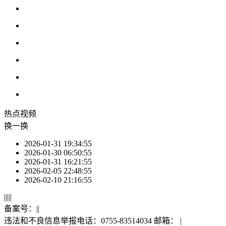
热点
视频
换一换
2026-01-31 19:34:55
2026-01-30 06:50:55
2026-01-31 16:21:55
2026-02-05 22:48:55
2026-02-10 21:16:55
|
|
|
|
|
备案号：
|
|
违法和不良信息举报电话：0755-83514034 邮箱：
|