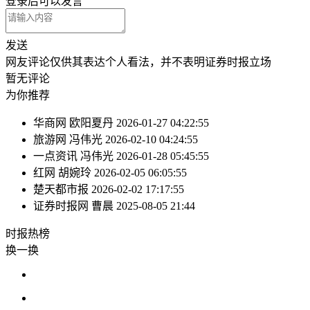
登录
后可以发言
发送
网友评论仅供其表达个人看法，并不表明证券时报立场
暂无评论
为你推荐
华商网
欧阳夏丹
2026-01-27 04:22:55
旅游网
冯伟光
2026-02-10 04:24:55
一点资讯
冯伟光
2026-01-28 05:45:55
红网
胡婉玲
2026-02-05 06:05:55
楚天都市报
2026-02-02 17:17:55
证券时报网
曹晨
2025-08-05 21:44
时报
热榜
换一换