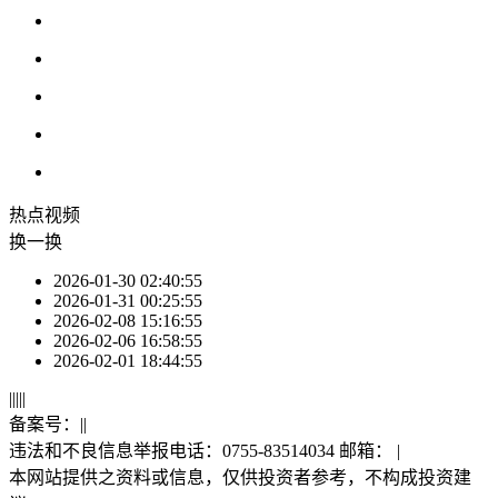
热点
视频
换一换
2026-01-30 02:40:55
2026-01-31 00:25:55
2026-02-08 15:16:55
2026-02-06 16:58:55
2026-02-01 18:44:55
|
|
|
|
|
备案号：
|
|
违法和不良信息举报电话：0755-83514034 邮箱：
|
本网站提供之资料或信息，仅供投资者参考，不构成投资建