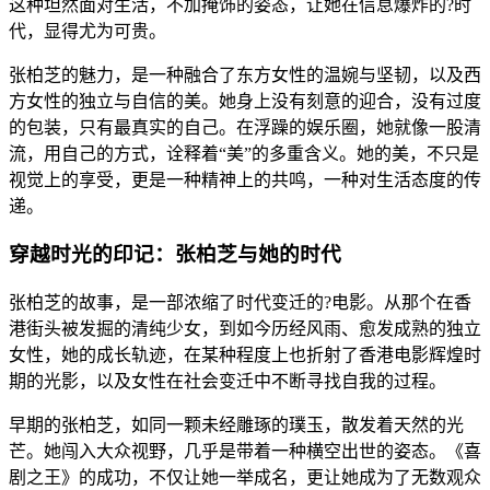
这种坦然面对生活，不加掩饰的姿态，让她在信息爆炸的?时
代，显得尤为可贵。
张柏芝的魅力，是一种融合了东方女性的温婉与坚韧，以及西
方女性的独立与自信的美。她身上没有刻意的迎合，没有过度
的包装，只有最真实的自己。在浮躁的娱乐圈，她就像一股清
流，用自己的方式，诠释着“美”的多重含义。她的美，不只是
视觉上的享受，更是一种精神上的共鸣，一种对生活态度的传
递。
穿越时光的印记：张柏芝与她的时代
张柏芝的故事，是一部浓缩了时代变迁的?电影。从那个在香
港街头被发掘的清纯少女，到如今历经风雨、愈发成熟的独立
女性，她的成长轨迹，在某种程度上也折射了香港电影辉煌时
期的光影，以及女性在社会变迁中不断寻找自我的过程。
早期的张柏芝，如同一颗未经雕琢的璞玉，散发着天然的光
芒。她闯入大众视野，几乎是带着一种横空出世的姿态。《喜
剧之王》的成功，不仅让她一举成名，更让她成为了无数观众