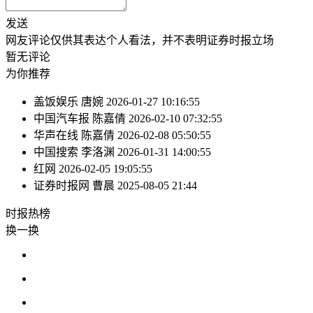
发送
网友评论仅供其表达个人看法，并不表明证券时报立场
暂无评论
为你推荐
盖饭娱乐
唐婉
2026-01-27 10:16:55
中国汽车报
陈嘉倩
2026-02-10 07:32:55
华声在线
陈嘉倩
2026-02-08 05:50:55
中国搜索
李洛渊
2026-01-31 14:00:55
红网
2026-02-05 19:05:55
证券时报网
曹晨
2025-08-05 21:44
时报
热榜
换一换