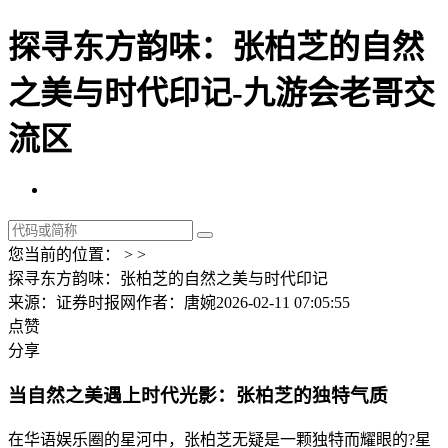
探寻东方韵味：张柏芝的自然
之美与时代印记-九游会老哥交
流区
您当前的位置： > >
探寻东方韵味：张柏芝的自然之美与时代印记
来源：证券时报网
作者：唐婉
2026-02-11 07:05:55
点赞
分享
当自然之美遇上时代光影：张柏芝的独特气质
在华语娱乐圈的星河中，张柏芝无疑是一颗独特而耀眼的?星