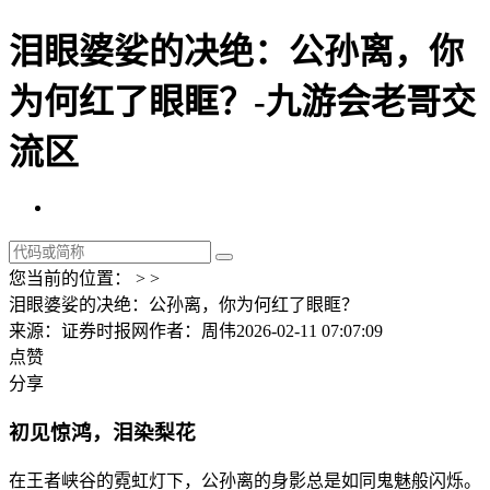
泪眼婆娑的决绝：公孙离，你
为何红了眼眶？-九游会老哥交
流区
您当前的位置： > >
泪眼婆娑的决绝：公孙离，你为何红了眼眶？
来源：证券时报网
作者：周伟
2026-02-11 07:07:09
点赞
分享
初见惊鸿，泪染梨花
在王者峡谷的霓虹灯下，公孙离的身影总是如同鬼魅般闪烁。