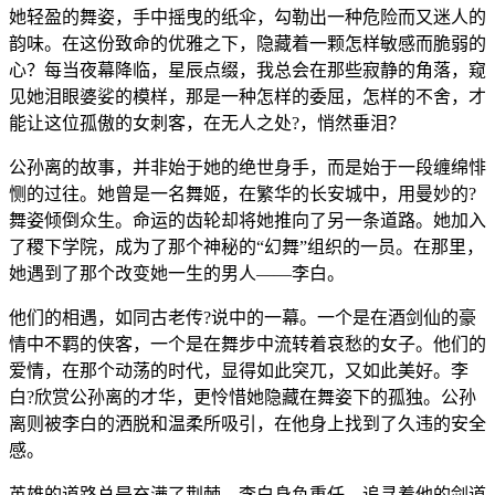
她轻盈的舞姿，手中摇曳的纸伞，勾勒出一种危险而又迷人的
韵味。在这份致命的优雅之下，隐藏着一颗怎样敏感而脆弱的
心？每当夜幕降临，星辰点缀，我总会在那些寂静的角落，窥
见她泪眼婆娑的模样，那是一种怎样的委屈，怎样的不舍，才
能让这位孤傲的女刺客，在无人之处?，悄然垂泪？
公孙离的故事，并非始于她的绝世身手，而是始于一段缠绵悱
恻的过往。她曾是一名舞姬，在繁华的长安城中，用曼妙的?
舞姿倾倒众生。命运的齿轮却将她推向了另一条道路。她加入
了稷下学院，成为了那个神秘的“幻舞”组织的一员。在那里，
她遇到了那个改变她一生的男人——李白。
他们的相遇，如同古老传?说中的一幕。一个是在酒剑仙的豪
情中不羁的侠客，一个是在舞步中流转着哀愁的女子。他们的
爱情，在那个动荡的时代，显得如此突兀，又如此美好。李
白?欣赏公孙离的才华，更怜惜她隐藏在舞姿下的孤独。公孙
离则被李白的洒脱和温柔所吸引，在他身上找到了久违的安全
感。
英雄的道路总是充满了荆棘。李白身负重任，追寻着他的剑道