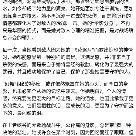
她的眼泪，渐渐地凝结成了决心。那曾经让她感到脆弱的泪
水，如今却成了她力量的源泉。她开始更加专注于训练，更加
磨练自己的技艺。她不再沉溺于过去的?悲伤，而是将所有的
情感都转化为了对敌人的?致命一击。她的“伞影分身”，不再
只是华丽的招式，而是她对敌人心理的精准把握，是对战场瞬
息万变的预判。
每一次，当她看到敌人因为她的“飞花逐月”而露出惊恐的神情
时，她都能感受到一种别样的满足。这满足感，并?非来自于
杀戮的快感，而是来自于她将曾经的软肋，转化为了最强大的
武器，并且成功地保护了自己，保护了那些她需要守护的人。
“幻舞”组织的秘密，或许依然笼罩在她的心头，而李白的身
影，也未必完全从她的记忆中淡去。但她明白?，个人的情
感，终究要为更宏大的目标让路。她的泪水，也因此承载了更
多的意义。它们是牺牲的泪，是成长的泪，更是为了守护而流
下的，最闪耀的泪。
在王者峡谷的无数场战斗中，公孙离的身影，总是带?着一种
决绝的悲壮。她或许会在某个时刻，因为回忆而红了眼眶，但