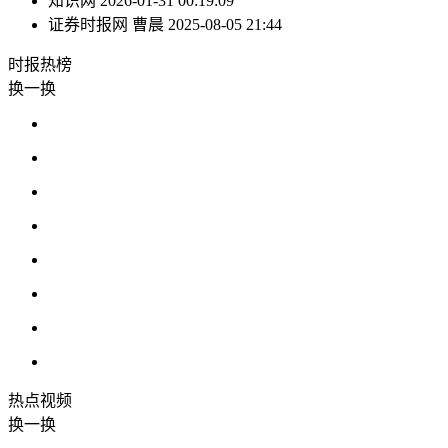
知识网
2026-01-31 00:19:09
证券时报网
曹晨
2025-08-05 21:44
时报
热榜
换一换
热点
视频
换一换