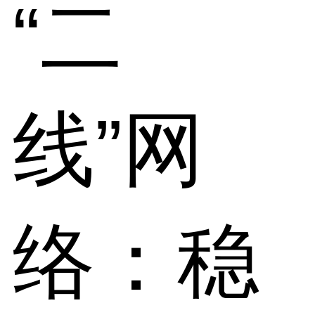
“二
线”网
络：稳