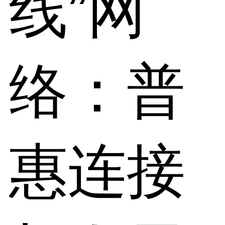
线”网
络：普
惠连接