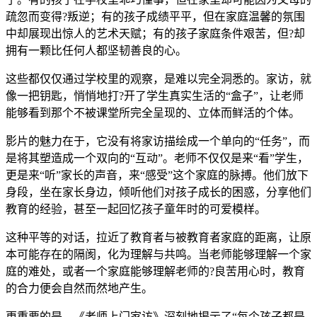
疏忽而变得?叛逆；有的孩子成绩平平，但在家庭温馨的氛围
中却展现出惊人的艺术天赋；有的孩子家庭条件艰苦，但?却
拥有一颗比任何人都坚韧善良的心。
这些都仅仅通过学校里的观察，是难以完全洞悉的。家访，就
像一把钥匙，悄悄地打?开了学生真实生活的“盒子”，让老师
能够看到那个不被课堂所完全呈现的、立体而鲜活的个体。
影片的魅力在于，它没有将家访描绘成一个单向的“任务”，而
是将其塑造成一个双向的“互动”。老师不仅仅是来“看”学生，
更是来“听”家长的声音，来“感受”这个家庭的脉搏。他们放下
身段，坐在家长身边，倾听他们对孩子成长的困惑，分享他们
教育的经验，甚至一起回忆孩子童年时的可爱模样。
这种平等的对话，拉近了教育者与被教育者家庭的距离，让原
本可能存在的隔阂，化为理解与共鸣。当老师能够理解一个家
庭的难处，或者一个家庭能够理解老师的?良苦用心时，教育
的合力便会自然而然地产生。
更重要的是，《老师上门家访》深刻地揭示了“每个孩子都是