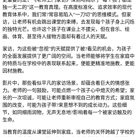
独一无二的”这一教育真理。在高度标准化、追求效率的现代
教育体系中，我们常?常容易陷入“一刀切”的思维模式。但家
访，让老师有机会跳出课堂的束缚，去发现每个孩子身上闪烁
的独特光芒。也许这个孩子在课业上不拔尖，但在音乐、绘
画、体育、甚至待人接物方面却有着过人的天赋。
家访，为这些被“忽视”的天赋提供了被?看见的机会，为孩子
的全面发展提供了更广阔的空间。当老师能够将学生在家庭中
的特质与在学校中的表现联系起来，便能更精准地施教，更能
因材施教。
影片中，那些看似平凡的家访场景，却蕴含着巨大的情感张
力。老师的一句鼓励，可能点燃一个孩子心中熄灭的希望；家
长的一次坦诚，可能让老师重新审视自己的教育方式；家庭氛
围的改变，可能为孩子带?来意想不到的成长动力。这些细
节，如同细雨润物，无声无息地?影响着每一个被家访触及的
生命。
当教育的温度从课堂延伸到家庭，当老师的关怀跨越了学校的