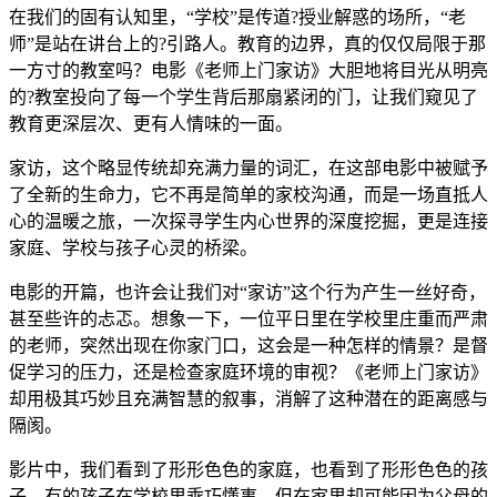
在我们的固有认知里，“学校”是传道?授业解惑的场所，“老
师”是站在讲台上的?引路人。教育的边界，真的仅仅局限于那
一方寸的教室吗？电影《老师上门家访》大胆地将目光从明亮
的?教室投向了每一个学生背后那扇紧闭的门，让我们窥见了
教育更深层次、更有人情味的一面。
家访，这个略显传统却充满力量的词汇，在这部电影中被赋予
了全新的生命力，它不再是简单的家校沟通，而是一场直抵人
心的温暖之旅，一次探寻学生内心世界的深度挖掘，更是连接
家庭、学校与孩子心灵的桥梁。
电影的开篇，也许会让我们对“家访”这个行为产生一丝好奇，
甚至些许的忐忑。想象一下，一位平日里在学校里庄重而严肃
的老师，突然出现在你家门口，这会是一种怎样的情景？是督
促学习的压力，还是检查家庭环境的审视？《老师上门家访》
却用极其巧妙且充满智慧的叙事，消解了这种潜在的距离感与
隔阂。
影片中，我们看到了形形色色的家庭，也看到了形形色色的孩
子。有的孩子在学校里乖巧懂事，但在家里却可能因为父母的