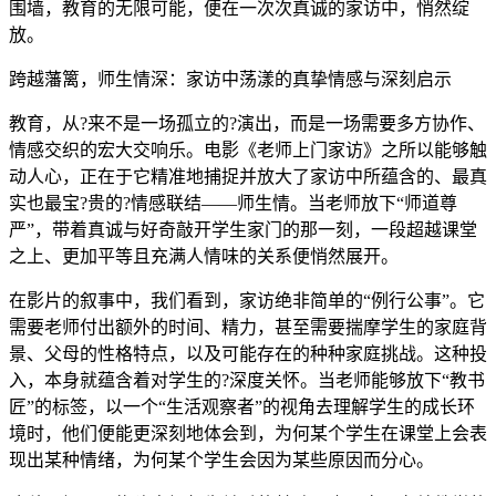
围墙，教育的无限可能，便在一次次真诚的家访中，悄然绽
放。
跨越藩篱，师生情深：家访中荡漾的真挚情感与深刻启示
教育，从?来不是一场孤立的?演出，而是一场需要多方协作、
情感交织的宏大交响乐。电影《老师上门家访》之所以能够触
动人心，正在于它精准地捕捉并放大了家访中所蕴含的、最真
实也最宝?贵的?情感联结——师生情。当老师放下“师道尊
严”，带着真诚与好奇敲开学生家门的那一刻，一段超越课堂
之上、更加平等且充满人情味的关系便悄然展开。
在影片的叙事中，我们看到，家访绝非简单的“例行公事”。它
需要老师付出额外的时间、精力，甚至需要揣摩学生的家庭背
景、父母的性格特点，以及可能存在的种种家庭挑战。这种投
入，本身就蕴含着对学生的?深度关怀。当老师能够放下“教书
匠”的标签，以一个“生活观察者”的视角去理解学生的成长环
境时，他们便能更深刻地体会到，为何某个学生在课堂上会表
现出某种情绪，为何某个学生会因为某些原因而分心。