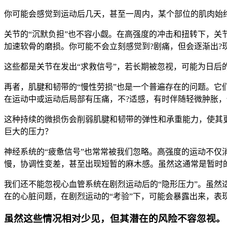
你可能会感觉到运动后几天，甚至一周内，某个部位的肌肉始终
关节的“沉默负担”也不容小觑。在高强度的冲击和扭转下，关
加速软骨的磨损。你可能不会立刻感觉到?剧痛，但会逐渐出?
这些都是关节在发出“求救信号”，若长期被忽视，可能为日后
再者，肌腱和韧带的“慢性劳损”也是一个普遍存在的问题。
在运动中或运动后局部有压痛，不?适感，有时伴随轻微肿胀
这种持续的微损伤会削弱肌腱和韧带的弹性和承重能力，使其
巨大的压力？
神经系统的“疲惫信号”也常常被我们忽略。高强度的运动不
慢，协调性变差，甚至出现短暂的麻木感。虽然这通常是暂时
我们还不能忽视心血管系统在剧烈运动后的“隐形压力”。虽
在的心脏问题，在剧烈运动的“考验”下，可能会暴露出来，表
虽然这些情况相对少见，但其潜在的风险不容忽视。