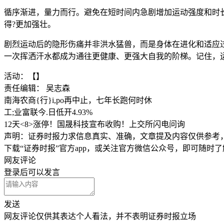
循序渐进，量力而行。避免在短时间内急剧增加运动强度和时
得?更加强壮。
剧烈运动后的隐形伤痛并非洪水猛兽，而是身体在进化和适应
一次挥洒汗水都成为通往更健康、更强大自我的阶梯。记住，
活动：【】
责任编辑： 吴志森
南海农商{行}i,po再中止，七年长跑何时休
工;业富联今.日低开4.93%
12天<8>涨停！国晟科技宣布收购！上交所闪电问询
声明：证券时报力求信息真实、准确，文章提及内容仅供参考
下载“证券时报”官方app，或关注官方微信公众号，即可随时
网友评论
登录
后可以发言
发送
网友评论仅供其表达个人看法，并不表明证券时报立场