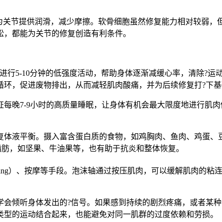
为关节提供润滑，减少摩擦。软骨细胞虽然修复能力相对较弱，
松，都能为关节的修复创造有利条件。
进行5-10分钟的低强度活动，帮助身体逐渐减缓心率，清除?运
循环，促进废物排出，从而减轻肌肉酸痛，并为后续修复打?下基
每晚7-9小时的高质量睡眠，让身体有机会最大限度地进行肌
复体液平衡。摄入富含蛋白质的食物，如鸡胸肉、鱼肉、鸡蛋、豆
脂肪，如坚果、牛油果等，也有助于抗炎和整体恢复。
olling）、按摩等手段。泡沫轴通过按压肌肉，可以缓解肌肉
学会倾听身体发出的?信号。如果感到持续的剧烈疼痛，或者某
类型的运动结合起来，也能避免对同一肌群的过度依赖和劳损。