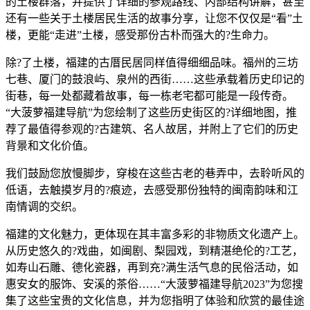
的土楼群落，并提供了详细的参观路线、内部结构讲解，甚至
还有一些关于土楼居民生活的故事分享，让您不仅仅是“看”土
楼，更能“走进”土楼，感受那份古朴而强大的?生命力。
除?了土楼，福建的古厝民居同样值得细细品味。福州的三坊
七巷、厦门的鼓浪屿、泉州的西街……这些承载着历史印记的
街巷，每一处都藏着故事，每一栋老宅都可能是一段传奇。
“大菠萝福建导航”为您绘制了这些历史街区的?详细地图，推
荐了最值得参观的?古建筑、名人故居，并附上了它们的历史
背景和文化价值。
我们鼓励您放慢脚步，穿梭在这些古老的巷弄中，去聆听风的
低语，去触摸岁月的?痕迹，去感受那份独特的闽南韵味和江
南情调的交织。
福建的文化魅力，更体现在其丰富多彩的非物质文化遗产上。
从历史悠久的?戏曲，如闽剧、梨园戏，到精湛绝伦的?工艺，
如寿山石雕、德化瓷器，再到充?满生活气息的民俗活动，如
惠安女的服饰、安溪的茶俗……“大菠萝福建导航2023”为您搜
集了这些宝贵的文化信息，并为您指明了体验和欣赏的最佳途