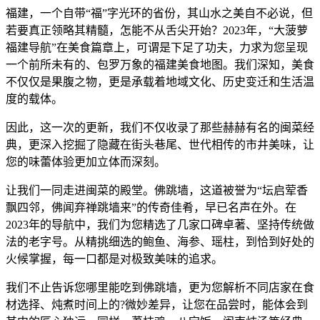
福建，一个自带“福”字光环的省份，其山水之美自不必说，但
若要真正领略其精髓，怎能不从舌尖开始？2023年，“大菠萝
福建导航”在美食篇章上，可谓是下足了功夫，力求为您呈现
一个前所未有的、包罗万象的福建美食地图。我们深知，美食
不仅仅是果腹之物，更是承载着地域文化、历史变迁和生活温
度的载体。
因此，这一次的更新，我们不仅收录了那些赫赫有名的闽菜经
典，更深入挖掘了隐藏在街头巷尾、世代相传的市井美味，让
您的味蕾体验更加立体而深刻。
让我们一同走进闽菜的殿堂。佛跳墙，这道被誉为“坛启荤香
飘四邻，佛闻弃禅跳墙来”的传奇佳肴，早已名声在外。在
2023年的导航中，我们为您精选了几家口碑卓著、坚持传统做
法的老字号。从精挑细选的鲍鱼、海参、瑶柱，到恰到好处的
火候掌握，每一口都是对极致美味的追求。
我们不止告诉您哪里能吃到佛跳墙，更为您解析不同店家在食
材选择、炖煮时间上的?微妙差异，让您在品尝时，能体会到