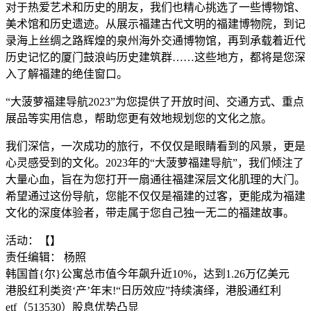
对于热爱艺术和历史的朋友，我们也精心挑选了一些博物馆、
美术馆和历史遗迹。从展示福建古代文明的福建博物院，到记
录海上丝绸之路辉煌的泉州海外交通博物馆，再到承载着近代
历史记忆的厦门鼓浪屿历史建筑群……这些地方，都将是您深
入了解福建的绝佳窗口。
“大菠萝福建导航2023”为您提供了开放时间、交通方式、重点
展品等实用信息，帮助您更有效地规划您的文化之旅。
我们深信，一次成功的旅行，不仅仅是眼睛看到的风景，更是
心灵感受到的文化。2023年的“大菠萝福建导航”，我们倾注了
大量心血，旨在为您打开一扇通往福建深层文化肌理的大门。
希望通过这份导航，您能不仅仅是福建的过客，更能成为福建
文化的深度体验者，带走属于您自己独一无二的福建故事。
活动：【】
责任编辑： 杨照
韩国首{尔}公寓总市值今年飙升近10%，达到1.26万亿美元
港股红利类资‘产’年末!“日历效应”持续演绎，港股通红利
etf（513530）股息优势凸显