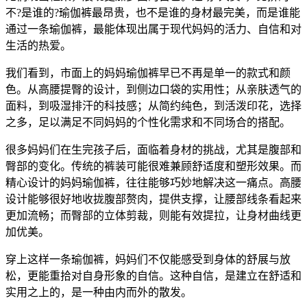
不?是谁的?瑜伽裤最昂贵，也不是谁的身材最完美，而是谁能
通过一条瑜伽裤，最能体现出属于现代妈妈的活力、自信和对
生活的热爱。
我们看到，市面上的妈妈瑜伽裤早已不再是单一的款式和颜
色。从高腰提臀的设计，到侧边口袋的实用性；从亲肤透气的
面料，到吸湿排汗的科技感；从简约纯色，到活泼印花，选择
之多，足以满足不同妈妈的个性化需求和不同场合的搭配。
很多妈妈们在生完孩子后，面临着身材的挑战，尤其是腹部和
臀部的变化。传统的裤装可能很难兼顾舒适度和塑形效果。而
精心设计的妈妈瑜伽裤，往往能够巧妙地解决这一痛点。高腰
设计能够很好地收拢腹部赘肉，提供支撑，让腰部线条看起来
更加流畅；而臀部的立体剪裁，则能有效提拉，让身材曲线更
加优美。
穿上这样一条瑜伽裤，妈妈们不仅能感受到身体的舒展与放
松，更能重拾对自身形象的自信。这种自信，是建立在舒适和
实用之上的，是一种由内而外的散发。