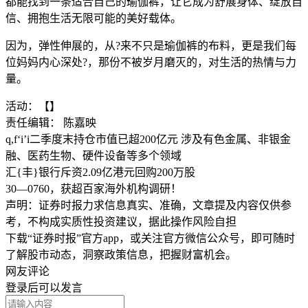
都能找到一条适合自己的瑜伽裤，让它成为舒展身体、绽放自
信、拥抱生活无限可能的美好载体。
因为，弹性伸展的，从?来不只是瑜伽裤的布料，更是我们每
位妈妈内心深处?，那份不被岁月磨灭的，对生活的热情与力
量。
活动：【】
责任编辑： 陈嘉映
q,f‘i’i二季度末持仓市值已超200亿元 涉及有色金属、非银金
融、医药生物、硬件设备等多个领域
汇{丰}银行斥资2.09亿港元回购200万股
30—0760，获超百家海外机构调研！
声明：证券时报力求信息真实、准确，文章提及内容仅供参
考，不构成实质性投资建议，据此操作风险自担
下载“证券时报”官方app，或关注官方微信公众号，即可随时
了解股市动态，洞察政策信息，把握财富机会。
网友评论
登录
后可以发言