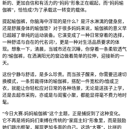
新的、更加自信和有活力的“妈妈”形象正在崛起，而“妈妈瑜
伽裤”，恰恰成?为了承载这一转变的载体。
提起瑜伽裤，你脑海中浮现的是什么？是汗水淋漓的健身房，
还是舒展身体的瑜伽垫？对于很多妈妈来说，瑜伽裤的意义早
已超越了单纯的运动装备。它演变成了一种日常穿着的选择，
一种舒适与自在的代名词?，更是一种对生活品质要求的体
现。想象一下，清晨，当城市还在沉睡，你穿着一条柔软透气
的?瑜伽裤，在洒满阳光的窗边做着简单的拉伸，迎接新的一
天。
这份宁静与舒适，是多么珍贵。而当孩子醒来，你需要迅速切
换模式，一条剪裁得体的瑜伽裤，搭配一件宽松的t恤或卫
衣，就能让你轻松应对日常的各种场景，无论是送孩子上学，
还是去超市采购，亦或是与闺蜜小聚，都能显得毫不费力地时
髦。
“今日大赛-妈妈瑜伽裤”这个主题，正是捕捉到了这种变化。
它不再是将妈妈们束缚在传统的“家庭主妇”形象里，而是鼓励
她们跳出框架，展现更加多面的自己。这场“大赛”，比拼的