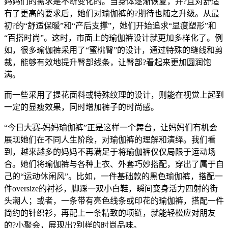
妈妈们的需求是不断变化的。当身体逐渐恢复，并?且对舒适
有了更高的要求后，她们对瑜伽裤的?期待也随之升级。从最
初?的“舒适保暖”和“产后支撑”，她们开始追求“显瘦塑形”和
“百搭时尚”。这时，市面上的瑜伽裤设计就更加多样化了。例
如，很多瑜伽裤采用了“蜜桃臀”的设计，通过特殊的缝线和剪
裁，能够有效地提升臀部线条，让臀部?看起来更加圆润饱
满。
而一些采用了提花面料或特殊纹理的设计，则能在视觉上起到
一定的显瘦效果，同时增加裤子的时尚感。
“今日大赛-妈妈瑜伽裤”正是这样一个舞台，让妈妈们有机会
展现她们在不同人生阶段，对瑜伽裤的理解和演绎。我们看
到，越来越多的妈妈不再满足于将瑜伽裤仅仅局限于运动场
合。她们将瑜伽裤与各种上衣、外套巧妙搭配，穿出了属于自
己的“运动休闲风”。比如，一件基础款的黑色瑜伽裤，搭配一
件oversize的衬衫，脚踩一双小白鞋，瞬间变身活力四射的街
头潮人；或者，一条带有亮色线条或印花的瑜伽裤，搭配一件
简约的针织衫，再配上一条精致的项链，就能轻松应对朋友
的?小聚会，展现出?别样的时尚品味。