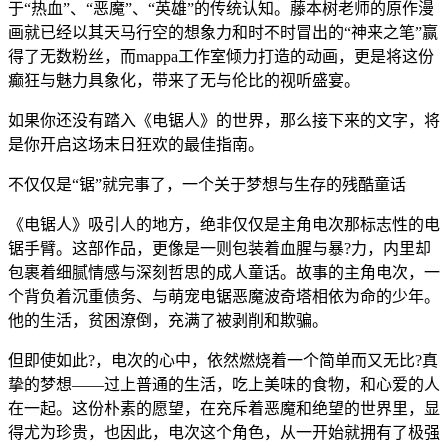
于“热血”、“恶魔”、“英雄”的传统认知。藤本树老师的原作漫
画就已经以其天马行空的想象力和时不时冒出的“神来之笔”赢
得了无数粉丝，而mappa工作室倾力打造的动画，更是将这份
癫狂与魅力具象化，带来了无与伦比的视听盛宴。
如果你还没有踏入《电锯人》的世界，那么接下来的文字，将
是你开启这场末日狂欢的最佳指南。
不仅仅是“锯”就完事了，一个关于梦想与生存的残酷童话
《电锯人》吸引人的地方，绝非仅仅是主角电次那标志性的电
锯手臂。这部作品，更像是一则包装着血腥与暴?力，内里却
包裹着细腻情感与深刻哲思的成人童话。故事的主角电次，一
个背负着沉重债务、与萌宠电锯恶魔波奇塔相依为命的少年。
他的生活，贫困潦倒，充满了被剥削和欺骗。
但即使如此?，电次的心中，依然燃烧着一个简单而又无比?真
挚的梦想——过上普通的生活，吃上美味的食物，和心爱的人
在一起。这份朴素的愿望，在充斥着恶魔和绝望的世界里，显
得尤为珍贵，也因此，电次这个角色，从一开始就拥有了极强