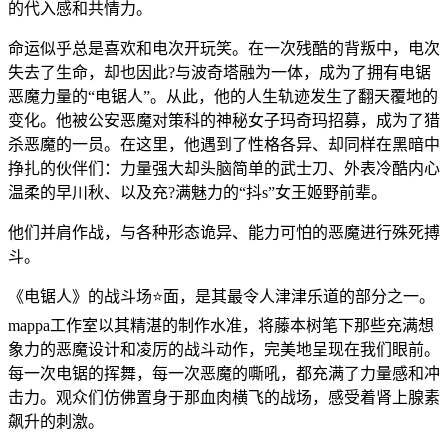
的代入感和共情力。
命运似乎总是喜欢和电次开玩笑。在一次残酷的背叛中，电次
失去了生命，却也因此?与波奇塔融为一体，成为了拥有电锯
恶魔力量的“电锯人”。从此，他的人生轨迹发生了翻天覆地的
变化。他被公安恶魔对策科的神秘女子玛奇玛招募，成为了猎
杀恶魔的一员。在这里，他遇到了性格各异、却同样在黑暗中
挣扎的伙伴们：力量强大却头脑简单的武士刀、外表冷酷内心
温柔的早川秋、以及充?满魅力的“抖s”女王姬野前辈。
他们并肩作战，与各种形态诡异、能力可怕的恶魔进行殊死搏
斗。
《电锯人》的战斗场⭐面，是其最令人津津乐道的部分之一。
mappa工作室以其精湛的制作水准，将藤本树笔下那些充满想
象力的恶魔设计和凌厉的战斗动作，完美地呈现在我们眼前。
每一次电锯的挥舞，每一次恶魔的嘶吼，都充满了力量感和冲
击力。观众们仿佛置身于那血肉横飞的战场，感受着肾上腺素
飙升的刺激。