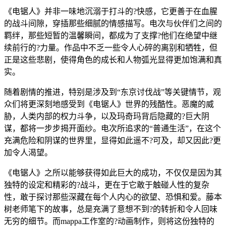
《电锯人》并非一味地沉溺于打斗的?快感，它更善于在血腥
的战斗间隙，穿插那些细腻的情感描写。电次与伙伴们之间的
羁绊，那些短暂的温馨瞬间，都成为了支撑?他们在绝望中继
续前行的?力量。作品中不乏一些令人心碎的离别和牺牲，但
正是这些悲剧，使得角色的成长和人物弧光显得更加饱满和真
实。
随着剧情的推进，特别是涉及到“东京讨伐战”等关键情节，观
众们将更深刻地感受到《电锯人》世界的残酷性。恶魔的威
胁，人类内部的权力斗争，以及玛奇玛背后隐藏的?巨大阴
谋，都将一步步揭开面纱。电次所追求的“普通生活”，在这个
充满危险和阴谋的世界里，显得如此遥不?可及，却又因此?更
加令人渴望。
《电锯人》之所以能够获得如此巨大的成功，不仅仅是因为其
独特的设定和精彩的?战斗，更在于它敢于触碰人性的复杂
性，敢于探讨那些深藏在每个人内心的欲望、恐惧和爱。藤本
树老师笔下的故事，总是充满了意想不到?的转折和令人回味
无穷的细节。而mappa工作室的?动画制作，则将这份独特的