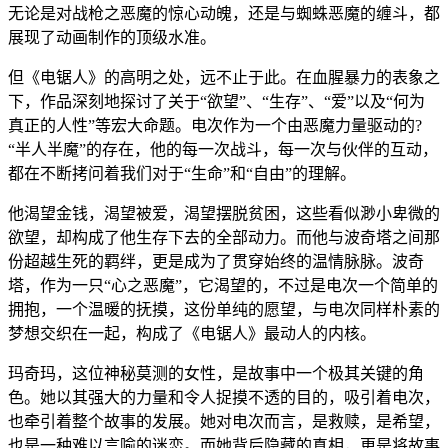
无论是对战枪之恶魔的惊心动魄，还是与蜘蛛恶魔的缠斗，都
展现了动画制作的顶级水准。
但《电锯人》的高明之处，远不止于此。在血腥暴力的表象之
下，作品深刻地探讨了关于“欲望”、“生存”、“爱”以及“何为
真正的人性”等宏大命题。电次作为一个由恶魔力量驱动的?
“半人半魔”的存在，他的每一次战斗，每一次与伙伴的互动，
都在不断拷问着我们对于“生命”和“自由”的理解。
他渴望金钱，渴望被爱，渴望摆脱贫困，这些看似渺小卑微的
欲望，却构成了他生存下去的全部动力。而他与波奇塔之间那
份超越生死的羁绊，更是成为了贯穿始终的温情脉脉。波奇
塔，作为一只“心之恶魔”，它渴望的，不过是电次一个简单的
拥抱，一个温暖的抚摸，这份单纯的愿望，与电次同样朴素的
梦想交织在一起，构成了《电锯人》最动人的内核。
玛奇玛，这位神秘莫测的女性，是故事中一个极其关键的角
色。她以其强大的力量和令人捉摸不透的目的，吸引着电次，
也牵引着整个故事的发展。她对电次而言，是救赎，是希望，
也是一种难以言喻的迷恋。而她背后隐藏的真相，更是将故事