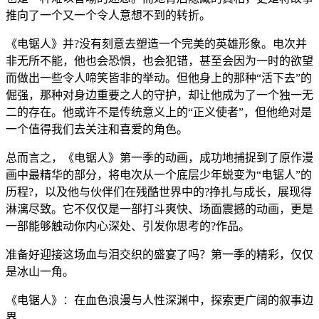
推向了一个又一个令人意想不到的转折。
《电锯人》并?没有刻意去塑造一个完美的英雄形象。电次并
非无所不能，他也会恐惧，也会犯错，甚至会因为一时的欲望
而做出一些令人啼笑皆非的举动。但他身上的那种“活下去”的
倔强，那种对身边重要之人的守护，却让他成为了一个独一无
二的存在。他或许不是传统意义上的“正义使者”，但他绝对是
一个值得我们去关注和喜爱的角色。
总而言之，《电锯人》第一季的动画，成功地捕捉到了原作漫
画中最精华的部分，将电次从一个底层少年蜕变为“电锯人”的
历程?，以及他与伙伴们在残酷世界中的?挣扎与成长，展现得
淋漓尽致。它不仅仅是一部打斗爽快、场面震撼的动画，更是
一部能够触动你内心深处、引发你思考的?作品。
准备好迎接这场血与泪交织的盛宴了吗？第一季的精彩，仅仅
是冰山一角。
《电锯人》：在血色浪漫与人性深渊中，探索更广阔的叙事边
界