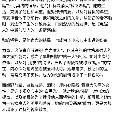
魔”签订契约的宿命，他的目标是消灭“枪之恶魔”。他的生
活，充满了孤独和沉重，但对妹妹的爱，以及对复仇的渴望，
却支撑着他不断前行。他和电次之间的关系，从最初的看不顺
眼，到逐渐产生的亦敌亦友，再到深厚的战友情，是《电锯
人》中最为动人的一条情感线。
秋的牺牲，是他宿命的结局，也成为了电次心中永远的伤痕。
力量，这位来自苏联的“血之魔人”，以其夸张的性格和强大的
血之操控能力，成为了早期剧情中的一大?亮点。她对电次的
依恋，以及对“朋友”的渴望，展现了即使是被称为“魔人”的存
在，内心深处也渴望着被爱和认可。她与电次、秋之间的互
动，常常充满了笑料，也为紧张的剧情增添了一抹色彩?。
而姫野前辈，这位成熟、洒脱，却内心隐藏?着巨大伤痛的女
性，是许多观众心中的“白月光”。她对秋的?感情，对电次的
提点，以及她最终为了拯救他人而牺牲的壮举，都展现了她作
为一名搜魔人的英勇和善良。她的“幽灵恶魔”能力，更是为战
斗增添了独特的视觉效果。