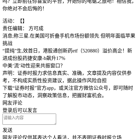
吗？立即前往你喜爱的平台，开始你的电锯之旅吧！相信我，
你绝对不会后悔的！
活动：【】
责任编辑： 方可成
消息;称三星.在美国可折叠手机市场份额领先 但明年面临苹果
挑战
“提纯”生,效首日，港股通创新药etf（520880）溢价高企！新
进成份股药捷安康-b飙升17%
中美‘流’动性迎来共振窗口？
声明：证券时报力求信息真实、准确，文章提及内容仅供参
考，不构成实质性投资建议，据此操作风险自担
下载“证券时报”官方app，或关注官方微信公众号，即可随时
了解股市动态，洞察政策信息，把握财富机会。
网友评论
登录
后可以发言
发送
网友评论仅供其表达个人看法，并不表明证券时报立场