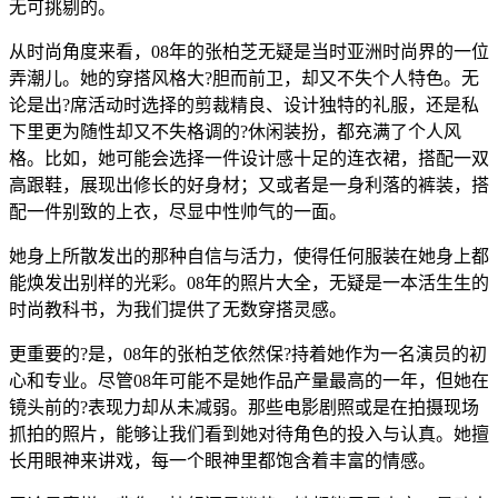
无可挑剔的。
从时尚角度来看，08年的张柏芝无疑是当时亚洲时尚界的一位
弄潮儿。她的穿搭风格大?胆而前卫，却又不失个人特色。无
论是出?席活动时选择的剪裁精良、设计独特的礼服，还是私
下里更为随性却又不失格调的?休闲装扮，都充满了个人风
格。比如，她可能会选择一件设计感十足的连衣裙，搭配一双
高跟鞋，展现出修长的好身材；又或者是一身利落的裤装，搭
配一件别致的上衣，尽显中性帅气的一面。
她身上所散发出的那种自信与活力，使得任何服装在她身上都
能焕发出别样的光彩。08年的照片大全，无疑是一本活生生的
时尚教科书，为我们提供了无数穿搭灵感。
更重要的?是，08年的张柏芝依然保?持着她作为一名演员的初
心和专业。尽管08年可能不是她作品产量最高的一年，但她在
镜头前的?表现力却从未减弱。那些电影剧照或是在拍摄现场
抓拍的照片，能够让我们看到她对待角色的投入与认真。她擅
长用眼神来讲戏，每一个眼神里都饱含着丰富的情感。