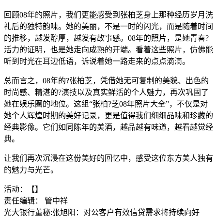
回顾08年的照片，我们更能感受到张柏芝身上那种经历岁月洗
礼后的独特韵味。她的美丽，不是一时的闪光，而是随着时间
的推移，越发醇厚，越发有故事感。08年的照片，是她青春?
活力的证明，也是她走向成熟的开端。看着这些照片，仿佛能
听到时光在耳边低语，诉说着她一路走来的点点滴滴。
总而言之，08年的?张柏芝，凭借她无可复制的美貌、出色的
时尚感、精湛的?演技以及真实鲜活的个人魅力，再次巩固了
她在娱乐圈的地位。这组“张柏?芝08年照片大全”，不仅是对
她个人辉煌时期的美好记录，更是值得我们细细品味和珍藏的
经典影像。它们如同陈年的美酒，越品越有味道，越看越觉经
典。
让我们再次沉浸在这份美好的回忆中，感受这位东方美人独有
的魅力与光芒。
活动：【】
责任编辑： 管中祥
光大银行董秘:张旭阳：对公客户有效信贷需求将持续向好