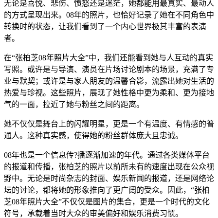
无论是喜悦、悲伤、愤怒还是迷茫，她都能用最真实、最动人
的方式呈现出来。08年的照片，也恰好记录了她在不同角色中
转换时的状态，让我们看到了一个内心世界极其丰富的表演
者。
在“张柏芝08年照片大全”中，我们还能看到她与人互动的真实
写照。或许是与导演、演员在片场讨论剧本的场景，充满了专
业与默契；或许是与家人朋友的温馨合影，流露出她对生活的
热爱与珍视。这些照片，展现了她性格中更为柔和、更为接地
气的一面，拉近了她与粉丝之间的距离。
她不仅仅是舞台上的闪耀明星，更是一个有温度、有情感的普
通人。这种真实感，使得她的粉丝群体庞大且忠诚。
08年也是一个信息传?播逐渐加速的年代。通过各类媒体平台
的报道和传播，张柏芝的照片以前所未有的速度出现在公众视
野中。无论是时尚杂志的封面、娱乐新闻的报道，还是网络论
坛的讨论，都将她的形象推向了更广阔的受众。因此，“张柏
芝08年照片大全”不仅仅是图片的集合，更是一个时代的文化
符号，承载着当时大众的审美偏好和娱乐消费习惯。