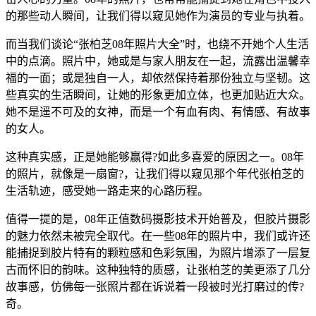
的那些动人瞬间，让我们得以窥见她作为演员的专业与执着。
而当我们谈论“张柏芝08年照片大全”时，也绕不开她个人生活
中的点滴。照片中，她或是与家人朋友在一起，流露出温馨幸
福的一面；或是独自一人，却依然保持着那份独立与坚韧。这
些真实的生活瞬间，让她的形象更加立体，也更加贴近大众。
她不是遥不可及的女神，而是一个有血有肉、有情感、有故事
的女人。
这种真实感，正是她能够赢得?如此多喜爱的原因之一。08年
的照片，就像是一扇窗?，让我们得以窥见那个年代张柏芝的
生活轨迹，感受她一路走来的心路历程。
值得一提的是，08年正值数码摄影技术开始普及，但胶片摄影
的魅力依然未被完全取代。在一些08年的照片中，我们或许还
能捕捉到胶片特有的颗粒感和色彩氛围，为照片增添了一层复
古而怀旧的韵味。这种独特的质感，让张柏芝的美更添了几分
故事感，仿佛每一张照片都在诉说着一段被时光打磨过的传?
奇。