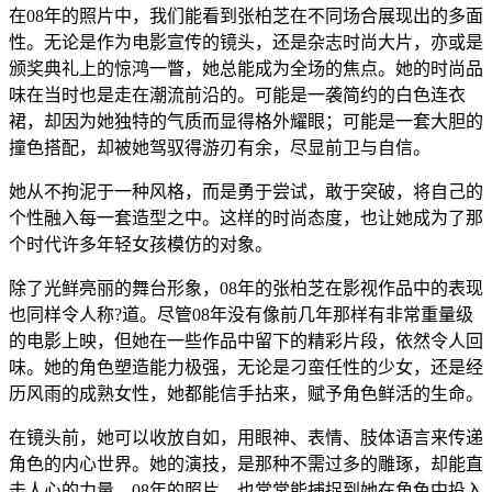
在08年的照片中，我们能看到张柏芝在不同场合展现出的多面
性。无论是作为电影宣传的镜头，还是杂志时尚大片，亦或是
颁奖典礼上的惊鸿一瞥，她总能成为全场的焦点。她的时尚品
味在当时也是走在潮流前沿的。可能是一袭简约的白色连衣
裙，却因为她独特的气质而显得格外耀眼；可能是一套大胆的
撞色搭配，却被她驾驭得游刃有余，尽显前卫与自信。
她从不拘泥于一种风格，而是勇于尝试，敢于突破，将自己的
个性融入每一套造型之中。这样的时尚态度，也让她成为了那
个时代许多年轻女孩模仿的对象。
除了光鲜亮丽的舞台形象，08年的张柏芝在影视作品中的表现
也同样令人称?道。尽管08年没有像前几年那样有非常重量级
的电影上映，但她在一些作品中留下的精彩片段，依然令人回
味。她的角色塑造能力极强，无论是刁蛮任性的少女，还是经
历风雨的成熟女性，她都能信手拈来，赋予角色鲜活的生命。
在镜头前，她可以收放自如，用眼神、表情、肢体语言来传递
角色的内心世界。她的演技，是那种不需过多的雕琢，却能直
击人心的力量。08年的照片，也常常能捕捉到她在角色中投入