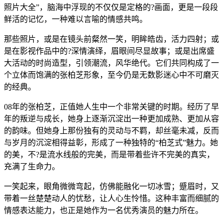
照片大全”，脑海中浮现的不仅仅是定格的?画面，更是一段段
鲜活的记忆，一种难以言喻的情感共鸣。
那些照片，或是在镜头前粲然一笑，明眸皓齿，活力四射；或
是在影视作品中的?深情演绎，眉眼间尽显故事；或是出席盛
大活动的时尚造型，引领潮流，风华绝代。它们共同构成了一
个立体而饱满的张柏芝形象，至今仍是无数影迷心中不可磨灭
的经典。
08年的张柏芝，正值她人生中一个非常关键的时期。经历了早
年的叛逆与成长，她身上逐渐沉淀出一种更加成熟、更加从容
的韵味。但她身上那份独有的灵动与不羁，却丝毫未减，反而
与岁月的沉淀相得益彰，形成了一种独特的“柏芝式”魅力。她
的美，不?是流水线般的完美，而是带着些许不完美的真实，
充满了生命力。
一笑起来，眼角微微弯起，仿佛能融化一切冰雪；蹙眉时，又
带着一丝楚楚动人的忧愁，让人心生怜惜。这种丰富而细腻的
情感表达能力，也正是她作为一名优秀演员的魅力所在。