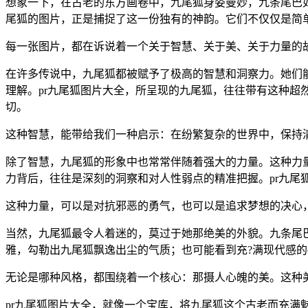
想象一下，在古老的东方画卷中，九尾狐身姿曼妙，九条尾巴如
尾狐的图片，正是捕捉了这一份独有的神韵。它们不仅仅是简
每一张图片，都在诉说着一个关于智慧、关于美、关于力量的
在许多传说中，九尾狐都被赋予了极高的智慧和洞察力。她们
理解。pr九尾狐图片大全，所呈现的九尾狐，往往带有这种
切。
这种智慧，能带给我们一种启示：在纷繁复杂的世界中，保持
除了智慧，九尾狐的形象中也常常伴随着强大的力量。这种力
力背后，往往是深刻的洞察和对人性弱点的精准把握。pr九尾
这种力量，可以是对抗邪恶的勇气，也可以是追求梦想的决心
当然，九尾狐最令人着迷的，莫过于她那绝美的外貌。九条尾巴
雅，勾勒出九尾狐飘逸出尘的气质；也可能看到充?满现代感的
无论是哪种风格，都围绕着一个核心：那摄人心魄的美。这种
pr九尾狐图片大全，就像一个宝库，将九尾狐这个古老而充