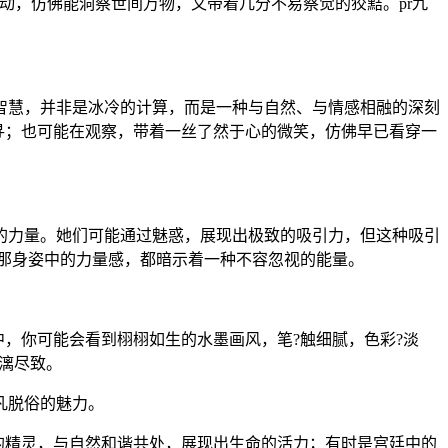
动，仿佛能洞察世间万物，又带着几分不易察觉的狡黠。pr九
智慧，并非是冰冷的计算，而是一种与自然、与情感相融的深刻
寻；也可能在观察，带着一丝了然于心的微笑，仿佛早已看穿一
的力量。她们可能通过魅惑，展现出极致的吸引力，但这种吸引
，那身姿中的力量感，都暗示着一种不容忽视的能量。
，你可能会看到栩栩如生的水墨画风，笔?触细腻，色彩?淡
漓尽致。
凡脱俗的魅力。
的精灵，与自然和谐共处，展现出生命的活力；有时是宫廷中的