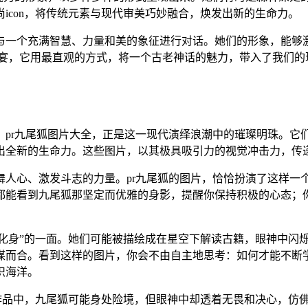
icon，将传统元素与现代审美巧妙融合，焕发出新的生命力。
与一个充满智慧、力量和美的象征进行对话。她们的形象，能够
盛宴，它用最直观的方式，将一个古老神话的魅力，带入了我们
。pr九尾狐图片大全，正是这一现代演绎浪潮中的璀璨明珠。它
出全新的生命力。这些图片，以其极具吸引力的视觉冲击力，传
人心、激发斗志的力量。pr九尾狐的图片，恰恰扮演了这样一
都能看到九尾狐那坚定而优雅的身影，提醒你保持积极的心态；
慧化身”的一面。她们可能被描绘成在星空下解读古籍，眼神中闪
谋而合。看到这样的图片，你会不由自主地思考：如何才能不断学
识海洋。
些作品中，九尾狐可能身处险境，但眼神中却透着无畏和决心，仿