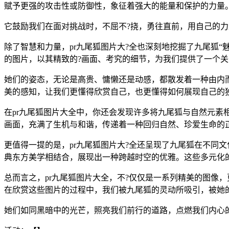
赋予更强的攻击性或防御性，象征着强大的能量和保护的力量
它鼓励我们在面对挑战时，不屈不?挠，勇往直前，用自己的
除了智慧和力量，pr九尾狐图片大?全也深刻地挖掘了九尾狐
的图片，以其精致的?画面、考究的细节，为我们提供了一个关
她们的姿态，无论是高贵、慵懒还是动感，都散发着一种由内
美的感知，让我们更懂得欣赏自己，也更懂得如何展现自己的
在pr九尾狐图片大全中，你还会发现许多将九尾狐与自然元
画面，充满了生机与和谐，传递着一种回归自然、珍爱生命的
更值得一提的是，pr九尾狐图片大?全还呈现了九尾狐在不同
典东方美学相结合，展现出一种跨越时空的优雅。这些多元化
总而言之，pr九尾狐图片大全，不?仅仅是一系列精美的图像
在欣赏这些图片的过程中，我们被九尾狐的灵动所吸引，被她
她们如同黑暗中的光芒，照亮我们前行的道路，点燃我们内心