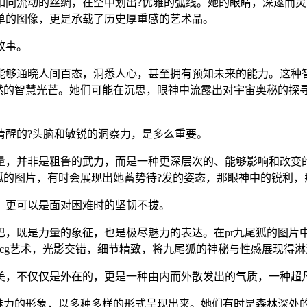
同流动的丝绸，在空中划出?优雅的弧线。她的眼睛，深邃而灵
单的图像，更是承载了历史厚重感的艺术品。
故事。
能够通晓人间百态，洞悉人心，甚至拥有预知未来的能力。这种
超然的智慧光芒。她们可能在沉思，眼神中流露出对宇宙奥秘的探
清醒的?头脑和敏锐的洞察力，是多么重要。
量，并非是粗鲁的武力，而是一种更深层次的、能够影响和改变
狐的图片，有时会展现出她蓄势待?发的姿态，那眼神中的锐利
，更可以是面对困难时的坚韧不拔。
，既是力量的象征，也是极尽魅力的表达。在pr九尾狐的图片中
cg艺术，光影交错，细节精致，将九尾狐的神秘与性感展现得淋
美，不仅仅是外在的，更是一种由内而外散发出的气质，一种超
满魅力的形象，以多种多样的形式呈现出来。她们有时是森林深处