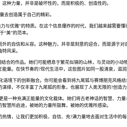
。这种力量，并非是破坏性的，而是积极的、创造性的。
力量去创造属于自己的精彩。
“魅力与优雅”的特质。在这个信息爆炸的时代，我们越来越需要懂
于“美”的范本。
而外的自信和从容。这种魅力，并非是刻意的迎合，而是源于对
独特风采。
素相结合的作品。她们可能栖息于繁花似锦的山林，与灵动的小动
正能量。在快节奏的?现代生活中，这些图片如同一股清泉，滋
文化语境下的创新融合。你可能会看到将九尾狐与赛博朋克风格
的演绎，不仅丰富了九尾狐的形象，也展现了人类无限的?创造力
，更是一种充满正能量的文化载体。她们将古老神话的智慧、力
的智慧所启迪，被她的力量所鼓舞，被她的优雅所感染。
的热情，让我们更加积极、自信、充?满力量地去面对生活中的