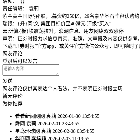
活动：【】
责任编辑： 袁莉
紫金黄金国际‘招’股，.募资约250亿，29名豪华基石阵容认购约1
瑞银：{升}阅‘文’集团目标价至40港元 评级“买入”
云;计算{板}块震荡拉升，浪潮信息、用友网络双双涨停
声明：证券时报力求信息真实、准确，文章提及内容仅供参考
下载“证券时报”官方app，或关注官方微信公众号，即可随时
网友评论
登录
后可以发言
发送
网友评论仅供其表达个人看法，并不表明证券时报立场
暂无评论
为你推荐
看看新闻网网
袁莉
2026-01-30 13:54:55
舜网
袁莉
2026-02-01 23:43:55
星岛环球网
袁莉
2026-02-08 03:54:55
华商网
李梓萌
2026-02-03 11:19:55