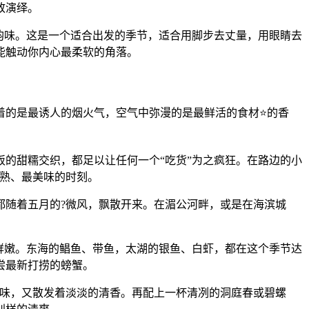
致演绎。
韵味。这是一个适合出发的季节，适合用脚步去丈量，用眼睛去
能触动你内心最柔软的角落。
着的是最诱人的烟火气，空气中弥漫的是最鲜活的食材⭐的香
的甜糯交织，都足以让任何一个“吃货”为之疯狂。在路边的小
成熟、最美味的时刻。
都随着五月的?微风，飘散开来。在湄公河畔，或是在海滨城
鲜嫩。东海的鲳鱼、带鱼，太湖的银鱼、白虾，都在这个季节达
尝最新打捞的螃蟹。
原味，又散发着淡淡的清香。再配上一杯清冽的洞庭春或碧螺