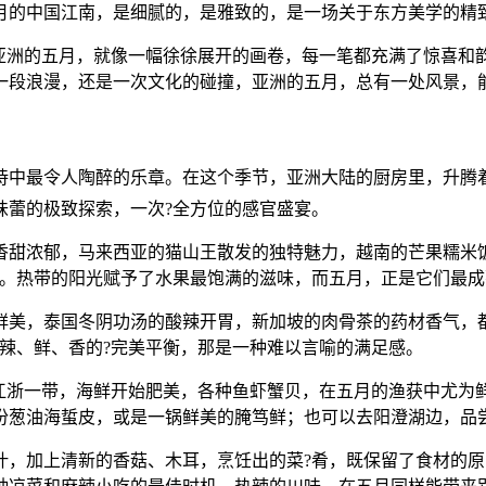
月的中国江南，是细腻的，是雅致的，是一场关于东方美学的精
，亚洲的五月，就像一幅徐徐展开的画卷，每一笔都充满了惊喜和
一段浪漫，还是一次文化的碰撞，亚洲的五月，总有一处风景，
诗中最令人陶醉的乐章。在这个季节，亚洲大陆的厨房里，升腾
味蕾的极致探索，一次?全方位的感官盛宴。
香甜浓郁，马来西亚的猫山王散发的独特魅力，越南的芒果糯米饭
王。热带的阳光赋予了水果最饱满的滋味，而五月，正是它们最
鲜美，泰国冬阴功汤的酸辣开胃，新加坡的肉骨茶的药材香气，
辣、鲜、香的?完美平衡，那是一种难以言喻的满足感。
。江浙一带，海鲜开始肥美，各种鱼虾蟹贝，在五月的渔获中尤为
份葱油海蜇皮，或是一锅鲜美的腌笃鲜；也可以去阳澄湖边，品
叶，加上清新的香菇、木耳，烹饪出的菜?肴，既保留了食材的