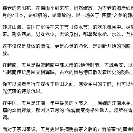
镰仓的紫阳花，在梅雨季到来前，悄然绽放，为古老的海岸线
月的?日本，是细腻的，是雅致的，是一场关于“侘寂”之美的
转过山海，泰国正沉浸在宋干节（泼水节）的欢乐氛围中。尽
来。街头巷尾，男女老少，无论身份，都拿起水枪、水盆，互
这不仅仅是身体的清洗，更是心灵的净化，是对新开始的期盼
放。
在越南，五月是探索越南中部风情的?绝佳时节。古城会安，
与越南传统房屋交相辉映，古老的贸易港口散发着历史的韵味
你可以骑着自行车穿梭于稻田之间，感受乡村的宁静；也可以
光流转的诗意沉思。
在中国，五月是江南一年中最美的季节之一。温婉的江南水乡
镇的烟雨迷蒙，都因这五月的?温润而变得格外动人。漫步在
调。
而对于茶园来说，五月更是采摘明前茶之后的?“雨前茶”的黄