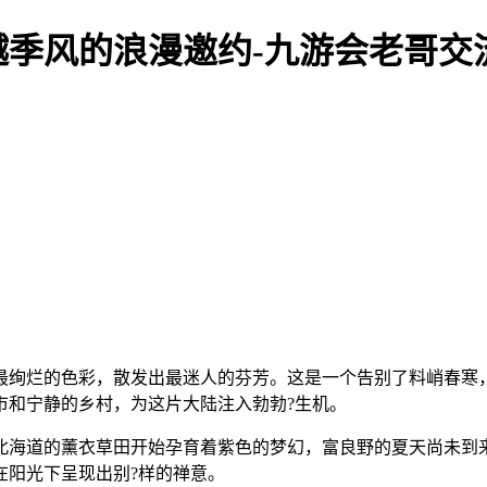
季风的浪漫邀约-九游会老哥交
最绚烂的色彩，散发出最迷人的芬芳。这是一个告别了料峭春寒
市和宁静的乡村，为这片大陆注入勃勃?生机。
北海道的薰衣草田开始孕育着紫色的梦幻，富良野的夏天尚未到
在阳光下呈现出别?样的禅意。