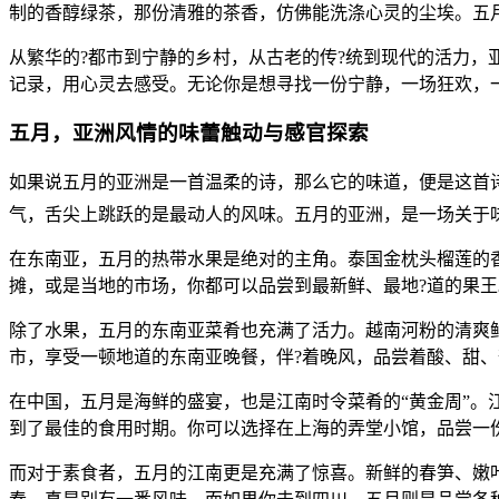
制的香醇绿茶，那份清雅的茶香，仿佛能洗涤心灵的尘埃。五
从繁华的?都市到宁静的乡村，从古老的传?统到现代的活力
记录，用心灵去感受。无论你是想寻找一份宁静，一场狂欢，
五月，亚洲风情的味蕾触动与感官探索
如果说五月的亚洲是一首温柔的诗，那么它的味道，便是这首
气，舌尖上跳跃的是最动人的风味。五月的亚洲，是一场关于
在东南亚，五月的热带水果是绝对的主角。泰国金枕头榴莲的
摊，或是当地的市场，你都可以品尝到最新鲜、最地?道的果
除了水果，五月的东南亚菜肴也充满了活力。越南河粉的清爽
市，享受一顿地道的东南亚晚餐，伴?着晚风，品尝着酸、甜、
在中国，五月是海鲜的盛宴，也是江南时令菜肴的“黄金周”
到了最佳的食用时期。你可以选择在上海的弄堂小馆，品尝一
而对于素食者，五月的江南更是充满了惊喜。新鲜的春笋、嫩