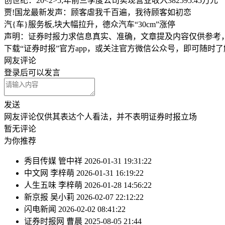
创世纪：20<2>5;年前三季度公司实现营业收入382595.45万元
贾!国龙最新发声：顾客虐我千百遍，我待顾客如初恋
汽{车}服务板,块大幅拉升，德众汽车“30cm”涨停
声明：证券时报力求信息真实、准确，文章提及内容仅供参考
下载“证券时报”官方app，或关注官方微信公众号，即可随时
网友评论
登录
后可以发言
发送
网友评论仅供其表达个人看法，并不表明证券时报立场
暂无评论
为你推荐
秀目传媒
管中祥
2026-01-31 19:31:22
中文网
李梓萌
2026-01-31 16:19:22
人生五味
李梓萌
2026-01-28 14:56:22
新京报
吴小莉
2026-02-07 22:12:22
闪电新闻
2026-02-02 08:41:22
证券时报网
曹晨
2025-08-05 21:44