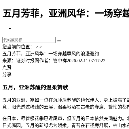
五月芳菲，亚洲风华：一场穿越
您当前的位置： > >
五月芳菲，亚洲风华：一场穿越季风的浪漫邀约
来源：证券时报网
作者：管中祥
2026-02-11 07:17:22
点赞
分享
五月，亚洲苏醒的温柔赞歌
五月的亚洲，宛如一位在沉睡后苏醒的绝代佳人，身上披满了
意，阳光透过稀疏的云层，温柔地洒在古老的寺庙、繁忙的都
在日本，尽管樱花季已近尾声，但五月的日本依然充满魅力。
日式庭园，五月的新绿尤为娇嫩，青苔在石径旁舒展，枯山水