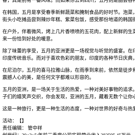
春，真是别有一番风味。而如果你去到四川，五月则是品尝各
在韩国，五月是享受春季新鲜蔬菜和腌制食品的好时节。泡菜
街头小吃摊品尝到辣炒年糕、紫菜包饭，感受那份地道的韩国
在户外，伴着微风，烤上几片香喷喷的五花肉，配上新鲜的生
来一份恰到好处的暖意。
除了味蕾的享受，五月的亚洲更是一场视觉与听觉的盛宴。在
印度传统音乐。而对于喜欢色彩的朋友，印度的各种节日庆典
在尼泊尔，五月的喜马拉雅山脉，在雨季到来前，依然是徒步
震撼人心的美，是任何文字都难以形容的。
五月的亚洲，是一场关于生活的热爱，一种对美好事物的追求
子们的嬉笑声交织，你会发现，亚洲的五月，藏着无数个让你
这是一种旅行，更是一种生活的态度，一种对世界的好奇与热
活动：【】
责任编辑： 管中祥