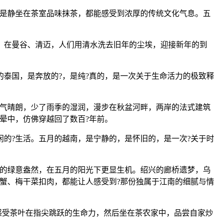
或是静坐在茶室品味抹茶，都能感受到浓厚的传统文化气息。五
。在曼谷、清迈，人们用清水洗去旧年的尘埃，迎接新年的到
泰国，是奔放的?，是纯?真的，是一次关于生命活力的极致释
天气晴朗，少了雨季的湿润，漫步在秋盆河畔，两岸的法式建筑
晕中，仿佛穿越回了数百?年前。
的?生活。五月的越南，是宁静的，是怀旧的，是一次?关于时
晓的绿意盎然，在五月的阳光下更显生机。绍兴的廊桥遗梦，乌
蟹、梅干菜扣肉，都能让人感受到?那份独属于江南的细腻与情
感受茶叶在指尖跳跃的生命力，然后坐在茶农家中，品尝自家炒