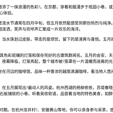
增添了一抹浪漫的色彩?。在京都，穿着和服漫步于祗园小巷，
静心体验。
管泼水节通常在四月中旬，但五月依然能感受到那份热烈与纯净
相泼洒，笑声与欢呼声汇聚成一片欢乐的海洋。
。当水珠划过皮肤，带走的是烦忧，留下的是清爽与喜悦。五月的
以其色彩斑斓的灯笼和保存完好的古建筑群闻名。五月的会安，
。夜幕降临，灯笼亮起，整个城市被?笼罩在一片温暖而迷离的光
坐在河边的咖啡馆，品味一杯香浓的越南滴漏咖啡，看当地人悠闲
，在五月展现出?最动人的风姿。杭州西湖的杨柳依依，苏堤春
青石板铺就的小巷，听着吴侬软语，品尝着当地的特色美食，如醉
金时期。在杭州龙井村?、安徽黄山等地，你可以亲身参与采茶，