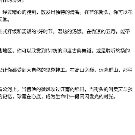
别样的清爽。
，经过精心的腌制，散发出独特的清香。在首尔街头，你可以在
天堂。
韩式拌饭和汤饭的?好时节，温热的汤饭，在微凉的五月，能带
些地区，你可以欣赏到传?统的印度古典舞蹈，或是聆听悠扬的
以让你感受到大自然的鬼斧神工。在高山之巅，远眺群山，那种
湄公河上，当傍晚的微风吹过江南的稻田，当街头的叫卖声与孩
的记忆，珍藏在心底，成为生命中一段闪闪发光的时光。