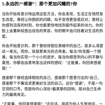
5.永远的?“感谢”：那个更加闪耀的?你
当你开始有意识地运用这些方法，你会发现，生活正在悄然发
生改变。曾经让你困扰的问题，似乎变得更容易应对；曾经让
你感到沮丧的时刻，你也能更快地找到振作起来的动力。你的
脸上会重新绽放出自信的笑容，你的眼中会闪烁着对生活的热
爱。
你会开始意识到，那个曾经徘徊在黑暗中的自己，是多么渴望
这一束光。而你，就是那束光的点亮者。每当?你克服一个困
难，每当你实现一个小小的进步，每当你感受到内心的平静与
喜悦，你都会由衷地发出这样的感叹：“正能量，你回来感谢
我！”
感谢那个曾经选择相信的自己，感谢那个愿意付出的?自己，
感谢那个不懈追求更美好生活的自己。这份“感谢”，不是一句
空洞的口号，而是你内心深处?最真挚的回响，是对自己生命
力的最高肯定。
“正能量，你回来感谢我！”这句话，将成为你人生旅途中，一