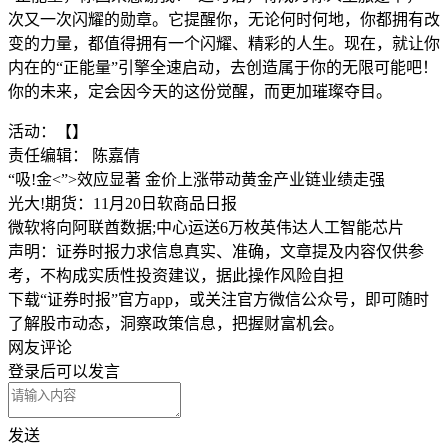
次又一次闪耀的勋章。它提醒你，无论何时何地，你都拥有改
变的力量，都值得拥有一个闪耀、精彩的人生。现在，就让你
内在的“正能量”引擎全速启动，去创造属于你的无限可能吧！
你的未来，定会因今天的这份觉醒，而更加璀璨夺目。
活动：【】
责任编辑： 陈嘉倩
“吸!金<”>效应显著 金价上涨带动黄金产业链业绩走强
光大!期货：11月20日软商品日报
微软将向阿联酋数据;中心运送6万枚英伟达人工智能芯片
声明：证券时报力求信息真实、准确，文章提及内容仅供参
考，不构成实质性投资建议，据此操作风险自担
下载“证券时报”官方app，或关注官方微信公众号，即可随时
了解股市动态，洞察政策信息，把握财富机会。
网友评论
登录
后可以发言
发送