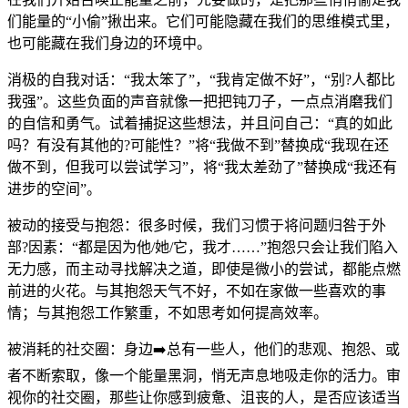
们能量的“小偷”揪出来。它们可能隐藏在我们的思维模式里，
也可能藏在我们身边的环境中。
消极的自我对话：“我太笨了”，“我肯定做不好”，“别?人都比
我强”。这些负面的声音就像一把把钝刀子，一点点消磨我们
的自信和勇气。试着捕捉这些想法，并且问自己：“真的如此
吗？有没有其他的?可能性？”将“我做不到”替换成“我现在还
做不到，但我可以尝试学习”，将“我太差劲了”替换成“我还有
进步的空间”。
被动的接受与抱怨：很多时候，我们习惯于将问题归咎于外
部?因素：“都是因为他/她/它，我才……”抱怨只会让我们陷入
无力感，而主动寻找解决之道，即使是微小的尝试，都能点燃
前进的火花。与其抱怨天气不好，不如在家做一些喜欢的事
情；与其抱怨工作繁重，不如思考如何提高效率。
被消耗的社交圈：身边➡️总有一些人，他们的悲观、抱怨、或
者不断索取，像一个能量黑洞，悄无声息地吸走你的活力。审
视你的社交圈，那些让你感到疲惫、沮丧的人，是否应该适当