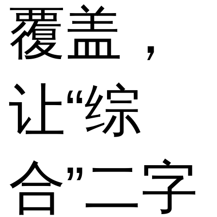
覆盖，
让“综
合”二字