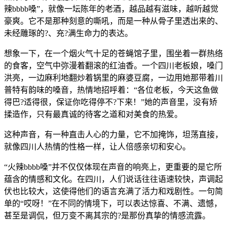
辣bbbb嗓”，就像一坛陈年的老酒，越品越有滋味，越听越觉
豪爽。它不是那种刻意的嘶吼，而是一种从骨子里透出来的、
未经雕琢的?、充?满生命力的表达。
想象一下，在一个烟火气十足的苍蝇馆子里，围坐着一群热络
的食客，空气中弥漫着翻滚的红油香。一个四川老板娘，嗓门
洪亮，一边麻利地翻炒着锅里的麻婆豆腐，一边用她那带着川
普特有韵味的嗓音，热情地招呼着：“各位老板，今天这鱼做
得巴?适得很，保证你吃得停不?下来！”她的声音里，没有矫
揉造作，只有最真诚的待客之道和对美食的热爱。
这种声音，有一种直击人心的力量，它不加掩饰，坦荡直接，
就像四川人热情的性格一样，让人倍感亲切和安心。
“火辣bbbb嗓”并不仅仅体现在声音的响亮上，更重要的是它所
蕴含的情感和文化。在四川，人们说话往往语速较快，声调起
伏也比较大，这使得他们的语言充满了活力和戏剧性。一句简
单的“哎呀！”在不同的情境下，可以表达惊喜、不满、遗憾，
甚至是调侃，但万变不离其宗的?是那份真挚的情感流露。