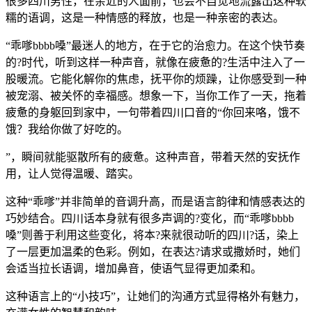
很多四川男性，在亲近的人面前，也会不自觉地流露出这种软
糯的语调，这是一种情感的释放，也是一种亲密的表达。
“乖嗲bbbb嗓”最迷人的地方，在于它的治愈力。在这个快节奏
的?时代，听到这样一种声音，就像在疲惫的?生活中注入了一
股暖流。它能化解你的焦虑，抚平你的烦躁，让你感受到一种
被宠溺、被关怀的幸福感。想象一下，当你工作了一天，拖着
疲惫的身躯回到家中，一句带着四川口音的“你回来咯，饿不
饿？我给你做了好吃的。
”，瞬间就能驱散所有的疲惫。这种声音，带着天然的安抚作
用，让人觉得温暖、踏实。
这种“乖嗲”并非简单的音调升高，而是语言韵律和情感表达的
巧妙结合。四川话本身就有很多声调的?变化，而“乖嗲bbbb
嗓”则善于利用这些变化，将本?来就很动听的四川?话，染上
了一层更加温柔的色彩。例如，在表达?请求或撒娇时，她们
会适当拉长语调，增加鼻音，使语气显得更加柔和。
这种语言上的“小技巧”，让她们的沟通方式显得格外有魅力，