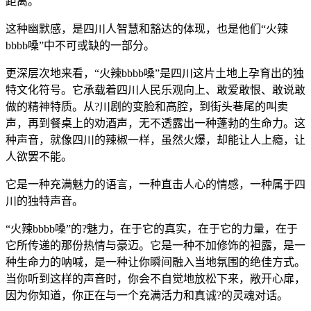
距离。
这种幽默感，是四川人智慧和豁达的体现，也是他们“火辣
bbbb嗓”中不可或缺的一部分。
更深层次地来看，“火辣bbbb嗓”是四川这片土地上孕育出的独
特文化符号。它承载着四川人民乐观向上、敢爱敢恨、敢说敢
做的精神特质。从?川剧的变脸和高腔，到街头巷尾的叫卖
声，再到餐桌上的劝酒声，无不透露出一种蓬勃的生命力。这
种声音，就像四川的辣椒一样，虽然火爆，却能让人上瘾，让
人欲罢不能。
它是一种充满魅力的语言，一种直击人心的情感，一种属于四
川的独特声音。
“火辣bbbb嗓”的?魅力，在于它的真实，在于它的力量，在于
它所传递的那份热情与豪迈。它是一种不加修饰的袒露，是一
种生命力的呐喊，是一种让你瞬间融入当地氛围的绝佳方式。
当你听到这样的声音时，你会不自觉地放松下来，敞开心扉，
因为你知道，你正在与一个充满活力和真诚?的灵魂对话。