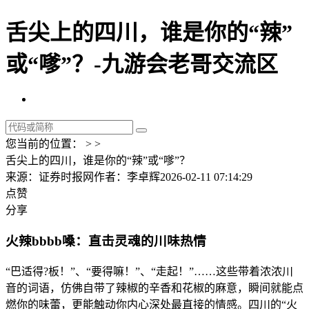
舌尖上的四川，谁是你的“辣”
或“嗲”？-九游会老哥交流区
您当前的位置： > >
舌尖上的四川，谁是你的“辣”或“嗲”？
来源：证券时报网
作者：李卓辉
2026-02-11 07:14:29
点赞
分享
火辣bbbb嗓：直击灵魂的川味热情
“巴适得?板！”、“要得嘛！”、“走起！”……这些带着浓浓川
音的词语，仿佛自带了辣椒的辛香和花椒的麻意，瞬间就能点
燃你的味蕾，更能触动你内心深处最直接的情感。四川的“火