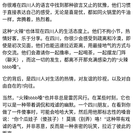
你很难在四川人的语言中找到那种欲言又止的犹豫，他们习惯
于直接表达自己的感受，无论是喜是忧，都如同火锅里的牛油
一样，奔腾着，热烈着。
这种“火辣”也体现在四川人的生活态度上。他们不拘小节，热
情好客，乐于分享。在四川，你很少会感受到疏离和冷漠，即
使是初次见面，他们也能迅速拉近距离，用最接地气的方式与
你交流。他们会邀请你一起撸串，一起喝茶，一起摆龙门阵
（聊天），而这一切的发生，都离不开那充满感染力的“火辣
bbbb嗓”。
它的背后，是四川人对生活的热情，对友谊的珍视，以及对自
由自在的?向往。
当然，“火辣bbbb嗓”也并非总是雷厉风行。在某些时刻，它也
可以是一种带着调侃和戏谑的幽默。一个四川朋友，在看到你
做了一件傻事时，可能会哈哈大笑，然后用他那标志性的嗓音
说：“你个瓜娃子（傻孩子）！莫搞（别弄）咯！”这种带有戏
谑的语气，并非恶意，反而是一种亲密的玩笑，拉近了彼此的