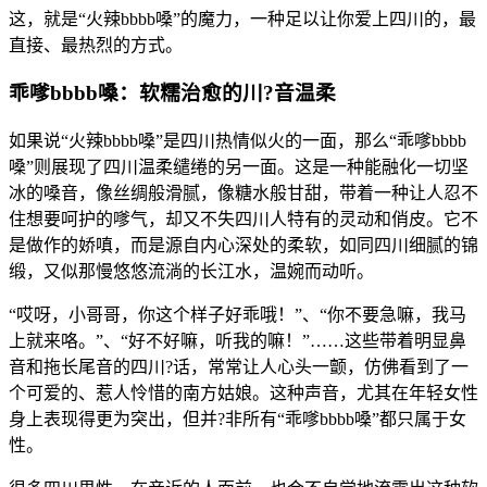
这，就是“火辣bbbb嗓”的魔力，一种足以让你爱上四川的，最
直接、最热烈的方式。
乖嗲bbbb嗓：软糯治愈的川?音温柔
如果说“火辣bbbb嗓”是四川热情似火的一面，那么“乖嗲bbbb
嗓”则展现了四川温柔缱绻的另一面。这是一种能融化一切坚
冰的嗓音，像丝绸般滑腻，像糖水般甘甜，带着一种让人忍不
住想要呵护的嗲气，却又不失四川人特有的灵动和俏皮。它不
是做作的娇嗔，而是源自内心深处的柔软，如同四川细腻的锦
缎，又似那慢悠悠流淌的长江水，温婉而动听。
“哎呀，小哥哥，你这个样子好乖哦！”、“你不要急嘛，我马
上就来咯。”、“好不好嘛，听我的嘛！”……这些带着明显鼻
音和拖长尾音的四川?话，常常让人心头一颤，仿佛看到了一
个可爱的、惹人怜惜的南方姑娘。这种声音，尤其在年轻女性
身上表现得更为突出，但并?非所有“乖嗲bbbb嗓”都只属于女
性。