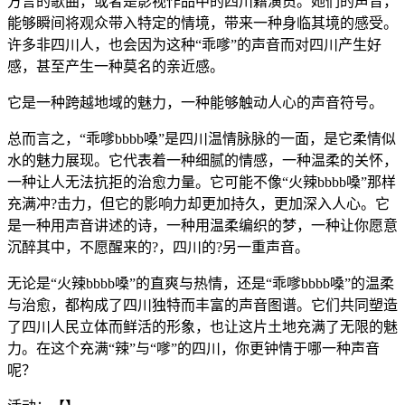
方言的歌曲，或者是影视作品中的四川籍演员。她们的声音，
能够瞬间将观众带入特定的情境，带来一种身临其境的感受。
许多非四川人，也会因为这种“乖嗲”的声音而对四川产生好
感，甚至产生一种莫名的亲近感。
它是一种跨越地域的魅力，一种能够触动人心的声音符号。
总而言之，“乖嗲bbbb嗓”是四川温情脉脉的一面，是它柔情似
水的魅力展现。它代表着一种细腻的情感，一种温柔的关怀，
一种让人无法抗拒的治愈力量。它可能不像“火辣bbbb嗓”那样
充满冲?击力，但它的影响力却更加持久，更加深入人心。它
是一种用声音讲述的诗，一种用温柔编织的梦，一种让你愿意
沉醉其中，不愿醒来的?，四川的?另一重声音。
无论是“火辣bbbb嗓”的直爽与热情，还是“乖嗲bbbb嗓”的温柔
与治愈，都构成了四川独特而丰富的声音图谱。它们共同塑造
了四川人民立体而鲜活的形象，也让这片土地充满了无限的魅
力。在这个充满“辣”与“嗲”的四川，你更钟情于哪一种声音
呢？