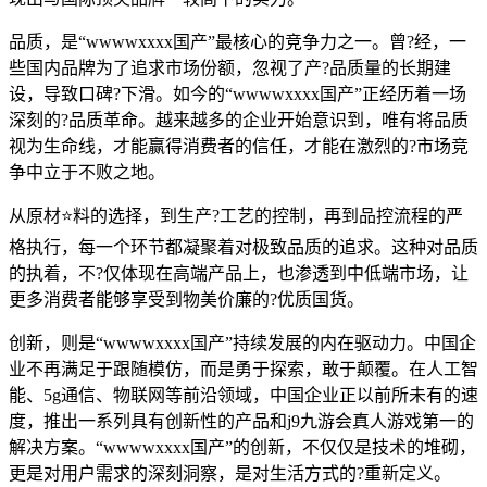
品质，是“wwwwxxxx国产”最核心的竞争力之一。曾?经，一
些国内品牌为了追求市场份额，忽视了产?品质量的长期建
设，导致口碑?下滑。如今的“wwwwxxxx国产”正经历着一场
深刻的?品质革命。越来越多的企业开始意识到，唯有将品质
视为生命线，才能赢得消费者的信任，才能在激烈的?市场竞
争中立于不败之地。
从原材⭐料的选择，到生产?工艺的控制，再到品控流程的严
格执行，每一个环节都凝聚着对极致品质的追求。这种对品质
的执着，不?仅体现在高端产品上，也渗透到中低端市场，让
更多消费者能够享受到物美价廉的?优质国货。
创新，则是“wwwwxxxx国产”持续发展的内在驱动力。中国企
业不再满足于跟随模仿，而是勇于探索，敢于颠覆。在人工智
能、5g通信、物联网等前沿领域，中国企业正以前所未有的速
度，推出一系列具有创新性的产品和j9九游会真人游戏第一的
解决方案。“wwwwxxxx国产”的创新，不仅仅是技术的堆砌，
更是对用户需求的深刻洞察，是对生活方式的?重新定义。