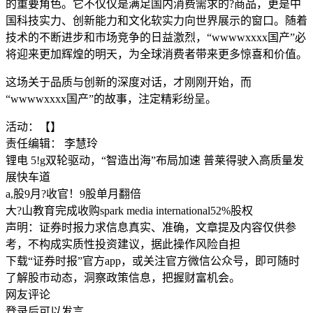
的重要角色。它不仅仅是满足国内消费需求的?商品，更是中
国科技实力、创新能力和文化软实力向世界展示的窗口。随着
技术的不断进步和市场竞争的日益激烈，“wwwwxxxx国产”必
将迎来更加辉煌的明天，为全球消费者带来更多惊喜和价值。
这场关于品质与创新的深度对话，才刚刚开始，而
“wwwwxxxx国产”的故事，注定精彩纷呈。
活动：【】
责任编辑： 李慧玲
锂电 5!g双轮驱动，“智造出海”布局加速 普莱得驶入高质量发
展快车道
a,股9月?收官！9股单月翻倍
大?山教育完成收购spark media international52%股权
声明：证券时报力求信息真实、准确，文章提及内容仅供参
考，不构成实质性投资建议，据此操作风险自担
下载“证券时报”官方app，或关注官方微信公众号，即可随时
了解股市动态，洞察政策信息，把握财富机会。
网友评论
登录
后可以发言