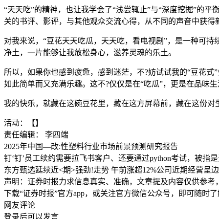
“天天吃”的精神，也让我学会了“浅尝辄止”与“深度挖掘”
关的书评、影评，与其他观众交流心得，从不同的声音中获得
对我来说，“豆花天天吃瓜，天天吃，看电视剧”，是一种可
净土，一片能够让我放松身心，滋养灵魂的乐土。
所以，如果你也感到疲惫，感到迷茫，不?妨试试我的“豆花式
如此简单而又充满乐趣。这不?仅仅是在“吃瓜”，更是在品味生
我的快乐，就藏在这碗豆花里，藏在这方屏幕前，藏在这份对
活动：【】
责任编辑： 李四端
2025年中国—改:性塑料行业市场前景预测研究报告
钉‘钉’员工续约需要拉飞书客户、还要通过python考试，被指
东方甄选延续近<期>强劲!走势 午前涨超12%公司近期经营呈
声明：证券时报力求信息真实、准确，文章提及内容仅供参考
下载“证券时报”官方app，或关注官方微信公众号，即可随时
网友评论
登录
后可以发言