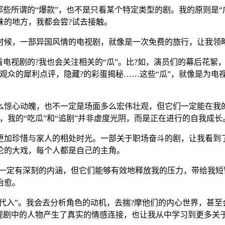
那些所谓的“爆款”，也不是只看某个特定类型的剧。我的原则是
味的地方，我都会尝?试去接触。
时候，一部异国风情的电视剧，就像是一次免费的旅行，让我领
看电视剧的?我也会关注相关的“瓜”。比?如，演员们的幕后花
观众的犀利点评，隐藏?的彩蛋揭秘……这些“瓜”，就像是为电视
么惊心动魄，也不一定是场面多么宏伟壮观，但它们一定能在我
，我的“吃瓜”和“追剧”并非虚度光阴，而是正在进行的自我成长
更加珍惜与家人的相处时光。一部关于职场奋斗的剧，让我看到
伦的大戏，每个人都是自己的主角。
不一定有深刻的内涵，但它们能够有效地释放我的压力，带给我
治愈。
“代入”。我会去分析角色的动机，去揣?摩他们的内心世界，甚
电视剧中的人物产生了真实的情感连接，也让我从中学习到更多关