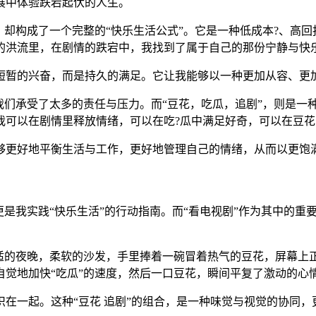
展中体验跌宕起伏的人生。
，却构成了一个完整的“快乐生活公式”。它是一种低成本?、高
的洪流里，在剧情的跌宕中，我找到了属于自己的那份宁静与快
短暂的兴奋，而是持久的满足。它让我能够以一种更加从容、更
我们承受了太多的责任与压力。而“豆花，吃瓜，追剧”，则是一
我可以在剧情里释放情绪，可以在吃?瓜中满足好奇，可以在豆
够更好地平衡生活与工作，更好地管理自己的情绪，从而以更饱
是我实践“快乐生活”的行动指南。而“看电视剧”作为其中的重
舒适的夜晚，柔软的沙发，手里捧着一碗冒着热气的豆花，屏幕上
觉地加快“吃瓜”的速度，然后一口豆花，瞬间平复了激动的心
在一起。这种“豆花 追剧”的组合，是一种味觉与视觉的协同，