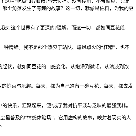
了这种“吃瓜”的?顺畅?与无负担。没有棱角，不带偏见，只是
？哪个角落发生了有趣的故事？这一切，就像是佐料，为我的豆
让我对这个世界有了更深的?理解，而这一切，都如同豆花般，
一种情绪。我不是那个热衷于站队、煽风点火的“杠精”，也不
的起伏，就如同豆花的口感变化，从嫩滑到微韧，从清淡到浓
数的惊喜与乐趣。每天，都为自己准备一碗豆花，每天，都去发
小的快乐，汇聚起来，便?成了我对抗平淡与乏味的最强武器。
社会最普及的“情感体验场”。它用虚构的故事，映射着现实的人
。