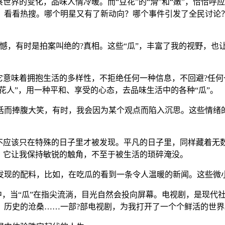
世界的变化，品味人情冷暖。而“豆花”的“滑”和“嫩”，恰恰呼应
，看看热搜。哪个明星又有了新动向？哪个事件引发了全民讨论
憾，有时是拍案叫绝的?真相。这些“瓜”，丰富了我的视野，也
它意味着拥抱生活的多样性，不拒绝任何一种信息，不回避?任何
花人”，用一种平和、享受的心态，去品味生活中的各种“瓜”。
话而捧腹大笑，有时，我会因为某个观点而陷入沉思。这些情绪
，不应该只在特殊的日子里才被发现。平凡的日子里，同样藏着无
。它让我保持敏锐的触角，不至于被生活的琐碎淹没。
发现的配料，比如，在吃瓜的看到一条令人温暖的新闻。这些微
中，当“瓜”在指尖流淌，目光自然会投向屏幕。电视剧，是现代
，历史的沧桑……一部?部电视剧，为我打开了一个个鲜活的世界