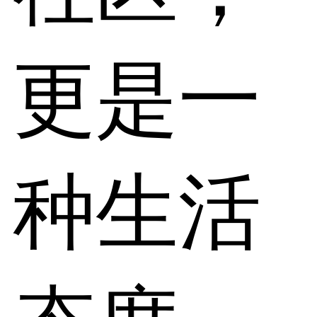
更是一
种生活