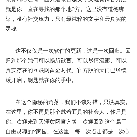
就是你一直在寻找的那个地?方。这里没有道德绑
架，没有社交压力，只有最纯粹的文字和最真实的
灵魂。
这不仅仅是一次软件的更新，这是一次回归。回
归到那个我们可以畅所欲言、可以尽情流露、可以
真实存在的互联网黄金时代。官方版的大门已经缓
缓开启，钥匙就在你的手中。
在这个隐秘的角落，我们不谈对错，只谈真实。
在这里，你不再是那个戴着面具的社会人，你只是
你。欢迎来到天涯黄网官方版，欢迎回到这个属于
自由灵魂的?家园。在这里，每一次点击都是一次心