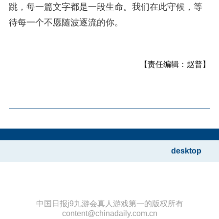
跳，每一篇文字都是一段生命。我们在此守候，等
待每一个不愿随波逐流的你。
【责任编辑：赵普】
desktop
中国日报j9九游会真人游戏第一的版权所有
content@chinadaily.com.cn