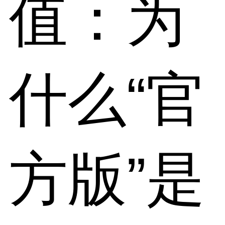
值：为
什么“官
方版”是