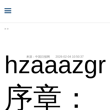
> >
hzaaazgr
来源：中国日报网
2026-02-04 10:50:37
序章：