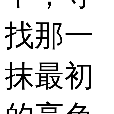
找那一
抹最初