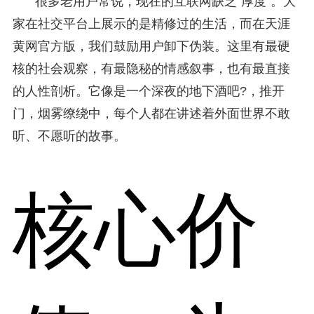
很多老用户常说，现在的互联网缺乏“厚度”。大
家在社交平台上展示的是精修过的生活，而在天涯
黄网官方版，我们鼓励用户卸下伪装。这里有最硬
核的社会观察，有最隐秘的情感叙事，也有最直接
的人性剖析。它像是一个深夜的地下酒吧?，推开
门，烟雾缭绕中，每个人都在讲述着外面世界不敢
听、不愿听的故事。
核心价