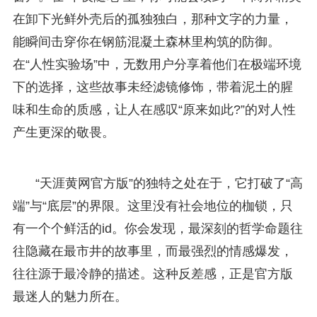
在卸下光鲜外壳后的孤独独白，那种文字的力量，
能瞬间击穿你在钢筋混凝土森林里构筑的防御。
在“人性实验场”中，无数用户分享着他们在极端环境
下的选择，这些故事未经滤镜修饰，带着泥土的腥
味和生命的质感，让人在感叹“原来如此?”的对人性
产生更深的敬畏。
“天涯黄网官方版”的独特之处在于，它打破了“高
端”与“底层”的界限。这里没有社会地位的枷锁，只
有一个个鲜活的id。你会发现，最深刻的哲学命题往
往隐藏在最市井的故事里，而最强烈的情感爆发，
往往源于最冷静的描述。这种反差感，正是官方版
最迷人的魅力所在。