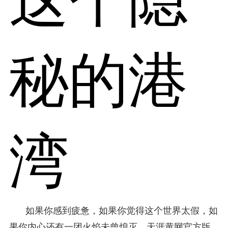
秘的港
湾
如果你感到疲惫，如果你觉得这个世界太假，如
果你内心还有一团火焰未曾熄灭，天涯黄网官方版