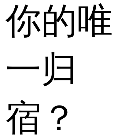
你的唯
一归
宿？