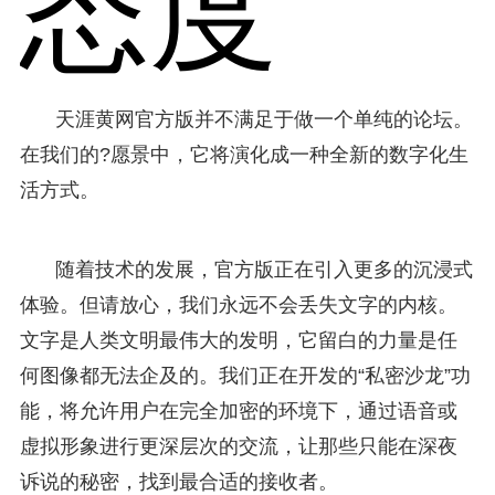
态度
天涯黄网官方版并不满足于做一个单纯的论坛。
在我们的?愿景中，它将演化成一种全新的数字化生
活方式。
随着技术的发展，官方版正在引入更多的沉浸式
体验。但请放心，我们永远不会丢失文字的内核。
文字是人类文明最伟大的发明，它留白的力量是任
何图像都无法企及的。我们正在开发的“私密沙龙”功
能，将允许用户在完全加密的环境下，通过语音或
虚拟形象进行更深层次的交流，让那些只能在深夜
诉说的秘密，找到最合适的接收者。