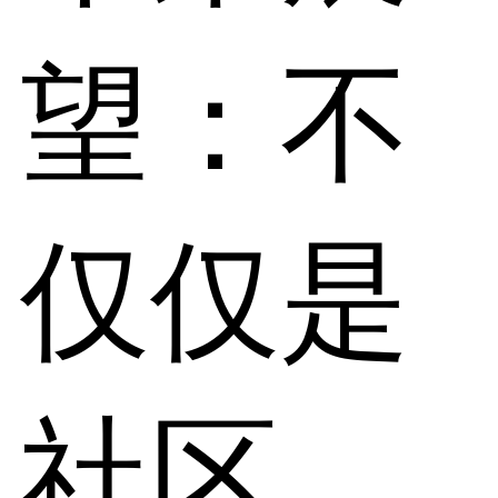
望：不
仅仅是
社区，